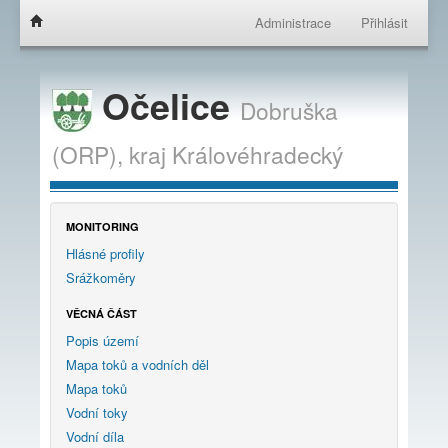
Administrace
Přihlásit
Očelice
Dobruška
(ORP),
kraj
Královéhradecký
MONITORING
Hlásné profily
Srážkoměry
VĚCNÁ ČÁST
Popis území
Mapa toků a vodních děl
Mapa toků
Vodní toky
Vodní díla