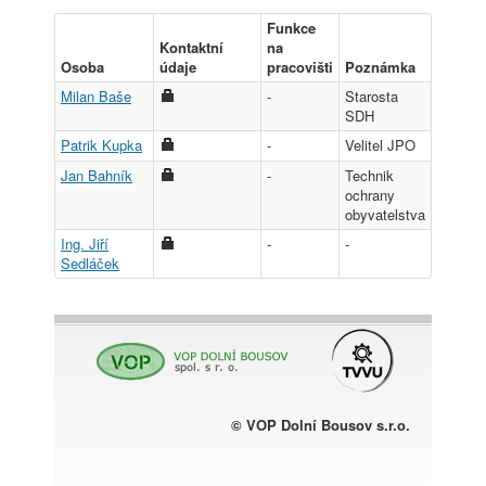
Funkce
Kontaktní
na
Osoba
údaje
pracovišti
Poznámka
Milan Baše
-
Starosta
SDH
Patrik Kupka
-
Velitel JPO
Jan Bahník
-
Technik
ochrany
obyvatelstva
Ing. Jiří
-
-
Sedláček
© VOP Dolní Bousov s.r.o.