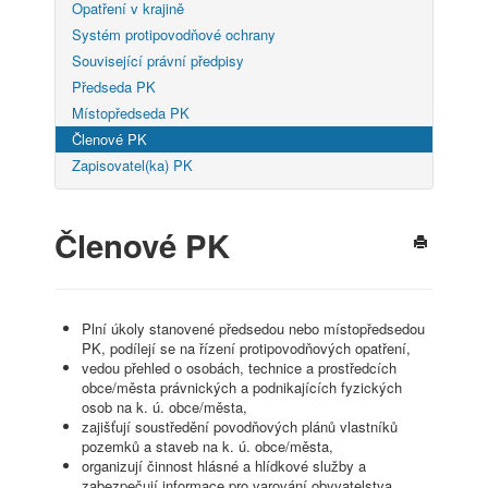
Opatření v krajině
Systém protipovodňové ochrany
Související právní předpisy
Předseda PK
Místopředseda PK
Členové PK
Zapisovatel(ka) PK
Členové PK
Plní úkoly stanovené předsedou nebo místopředsedou
PK, podílejí se na řízení protipovodňových opatření,
vedou přehled o osobách, technice a prostředcích
obce/města právnických a podnikajících fyzických
osob na k. ú. obce/města,
zajišťují soustředění povodňových plánů vlastníků
pozemků a staveb na k. ú. obce/města,
organizují činnost hlásné a hlídkové služby a
zabezpečují informace pro varování obyvatelstva,