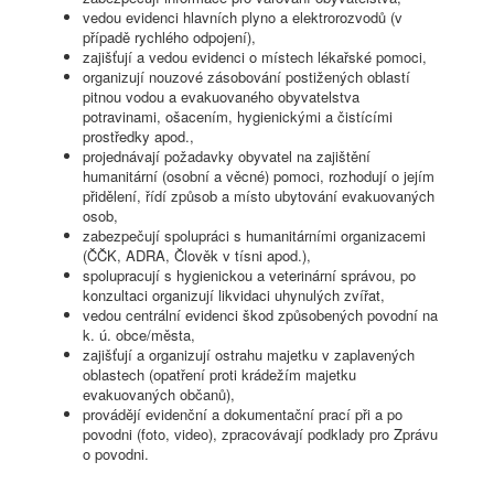
vedou evidenci hlavních plyno a elektrorozvodů (v
případě rychlého odpojení),
zajišťují a vedou evidenci o místech lékařské pomoci,
organizují nouzové zásobování postižených oblastí
pitnou vodou a evakuovaného obyvatelstva
potravinami, ošacením, hygienickými a čistícími
prostředky apod.,
projednávají požadavky obyvatel na zajištění
humanitární (osobní a věcné) pomoci, rozhodují o jejím
přidělení, řídí způsob a místo ubytování evakuovaných
osob,
zabezpečují spolupráci s humanitárními organizacemi
(ČČK, ADRA, Člověk v tísni apod.),
spolupracují s hygienickou a veterinární správou, po
konzultaci organizují likvidaci uhynulých zvířat,
vedou centrální evidenci škod způsobených povodní na
k. ú. obce/města,
zajišťují a organizují ostrahu majetku v zaplavených
oblastech (opatření proti krádežím majetku
evakuovaných občanů),
provádějí evidenční a dokumentační prací při a po
povodni (foto, video), zpracovávají podklady pro Zprávu
o povodni.