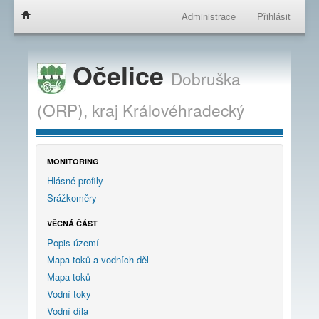
Administrace
Přihlásit
Očelice
Dobruška
(ORP),
kraj
Královéhradecký
MONITORING
Hlásné profily
Srážkoměry
VĚCNÁ ČÁST
Popis území
Mapa toků a vodních děl
Mapa toků
Vodní toky
Vodní díla