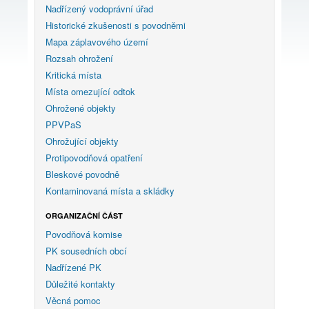
Nadřízený vodoprávní úřad
Historické zkušenosti s povodněmi
Mapa záplavového území
Rozsah ohrožení
Kritická místa
Místa omezující odtok
Ohrožené objekty
PPVPaS
Ohrožující objekty
Protipovodňová opatření
Bleskové povodně
Kontaminovaná místa a skládky
ORGANIZAČNÍ ČÁST
Povodňová komise
PK sousedních obcí
Nadřízené PK
Důležité kontakty
Věcná pomoc