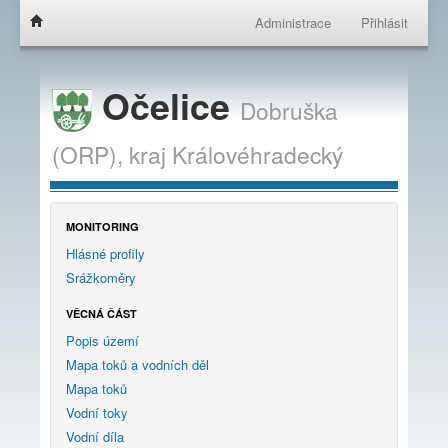
Administrace
Přihlásit
Očelice
Dobruška
(ORP),
kraj
Královéhradecký
MONITORING
Hlásné profily
Srážkoměry
VĚCNÁ ČÁST
Popis území
Mapa toků a vodních děl
Mapa toků
Vodní toky
Vodní díla