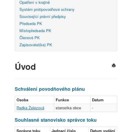
Opatření v krajině
Systém protipovodňové ochrany
Související právní předpisy
Předseda PK
Místopředseda PK
Členové PK
Zapisovatel(ka) PK
Úvod
Schválení povodňového plánu
Osoba
Funkce
Datum
Radka Železová
starostka obce
-
Souhlasné stanovisko správce toku
Správce toku
Jednací číslo
Datum vydání