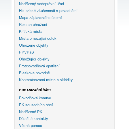
Nadřízený vodoprávní úřad
Historické zkušenosti s povodněmi
Mapa záplavového území
Rozsah ohrožení
Kritická místa
Místa omezující odtok
Ohrožené objekty
PPVPaS
Ohrožující objekty
Protipovodňová opatření
Bleskové povodně
Kontaminovaná místa a skládky
ORGANIZAČNÍ ČÁST
Povodňová komise
PK sousedních obcí
Nadřízené PK
Důležité kontakty
Věcná pomoc