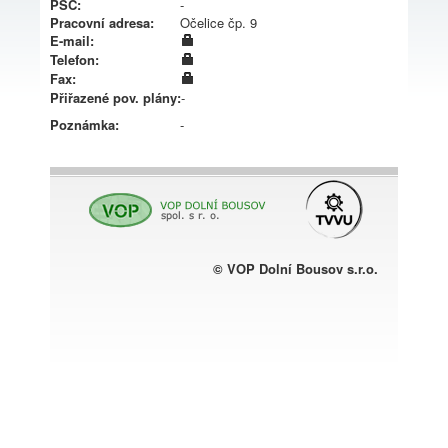
PSČ:
-
Pracovní adresa:
Očelice čp. 9
E-mail:
Telefon:
Fax:
Přiřazené pov. plány:
-
Poznámka:
-
© VOP Dolní Bousov s.r.o.