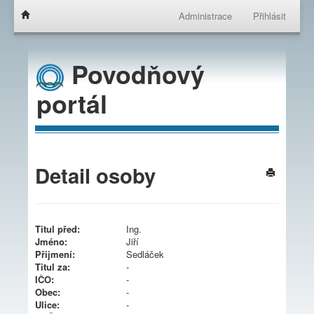
Administrace
Přihlásit
Povodňový
portál
Detail osoby
Titul před:
Ing.
Jméno:
Jiří
Přijmení:
Sedláček
Titul za:
-
IČO:
-
Obec:
-
Ulice:
-