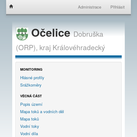
Administrace
Přihlásit
Očelice
Dobruška
(ORP),
kraj
Královéhradecký
MONITORING
Hlásné profily
Srážkoměry
VĚCNÁ ČÁST
Popis území
Mapa toků a vodních děl
Mapa toků
Vodní toky
Vodní díla