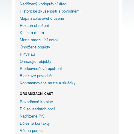
Nadřízený vodoprávní úřad
Historické zkušenosti s povodněmi
Mapa záplavového území
Rozsah ohrožení
Kritická místa
Místa omezující odtok
Ohrožené objekty
PPVPaS
Ohrožující objekty
Protipovodňová opatření
Bleskové povodně
Kontaminovaná místa a skládky
ORGANIZAČNÍ ČÁST
Povodňová komise
PK sousedních obcí
Nadřízené PK
Důležité kontakty
Věcná pomoc