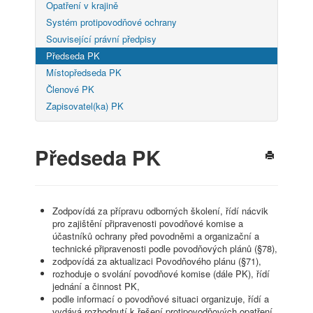
Opatření v krajině
Systém protipovodňové ochrany
Související právní předpisy
Předseda PK
Místopředseda PK
Členové PK
Zapisovatel(ka) PK
Předseda PK
Zodpovídá za přípravu odborných školení, řídí nácvik
pro zajištění připravenosti povodňové komise a
účastníků ochrany před povodněmi a organizační a
technické připravenosti podle povodňových plánů (§78),
zodpovídá za aktualizaci Povodňového plánu (§71),
rozhoduje o svolání povodňové komise (dále PK), řídí
jednání a činnost PK,
podle informací o povodňové situaci organizuje, řídí a
vydává rozhodnutí k řešení protipovodňových opatření,