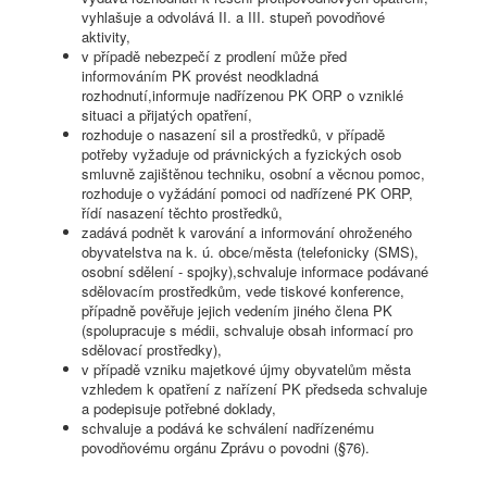
vyhlašuje a odvolává II. a III. stupeň povodňové
aktivity,
v případě nebezpečí z prodlení může před
informováním PK provést neodkladná
rozhodnutí,informuje nadřízenou PK ORP o vzniklé
situaci a přijatých opatření,
rozhoduje o nasazení sil a prostředků, v případě
potřeby vyžaduje od právnických a fyzických osob
smluvně zajištěnou techniku, osobní a věcnou pomoc,
rozhoduje o vyžádání pomoci od nadřízené PK ORP,
řídí nasazení těchto prostředků,
zadává podnět k varování a informování ohroženého
obyvatelstva na k. ú. obce/města (telefonicky (SMS),
osobní sdělení - spojky),schvaluje informace podávané
sdělovacím prostředkům, vede tiskové konference,
případně pověřuje jejich vedením jiného člena PK
(spolupracuje s médii, schvaluje obsah informací pro
sdělovací prostředky),
v případě vzniku majetkové újmy obyvatelům města
vzhledem k opatření z nařízení PK předseda schvaluje
a podepisuje potřebné doklady,
schvaluje a podává ke schválení nadřízenému
povodňovému orgánu Zprávu o povodni (§76).