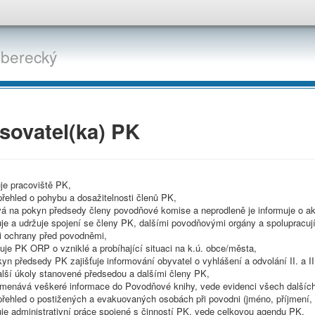
iberecký
sovatel(ka) PK
je pracoviště PK,
řehled o pohybu a dosažitelnosti členů PK,
vá na pokyn předsedy členy povodňové komise a neprodleně je informuje o ak
ťuje a udržuje spojení se členy PK, dalšími povodňovými orgány a spolupracu
ti ochrany před povodněmi,
uje PK ORP o vzniklé a probíhající situaci na k.ú. obce/města,
yn předsedy PK zajišťuje informování obyvatel o vyhlášení a odvolání II. a I
alší úkoly stanovené předsedou a dalšími členy PK,
menává veškeré informace do Povodňové knihy, vede evidenci všech dalšíc
řehled o postižených a evakuovaných osobách při povodni (jméno, příjmení, 
uje administrativní práce spojené s činností PK, vede celkovou agendu PK.