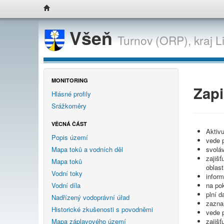
Všeň
Turnov (ORP),
kraj
L
MONITORING
Zapi
Hlásné profily
Srážkoměry
VĚCNÁ ČÁST
Aktivu
Popis území
vede p
svolá
Mapa toků a vodních děl
zajiš
Mapa toků
oblas
Vodní toky
inform
na pok
Vodní díla
plní d
Nadřízený vodoprávní úřad
zazna
Historické zkušenosti s povodněmi
vede p
zajišť
Mapa záplavového území