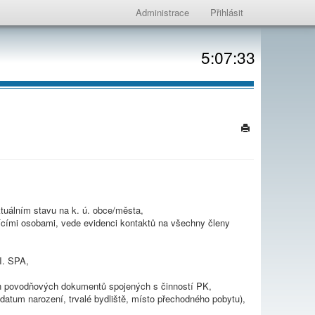
Administrace
Přihlásit
5:07:33
tuálním stavu na k. ú. obce/města,
jícími osobami, vede evidenci kontaktů na všechny členy
II. SPA,
h povodňových dokumentů spojených s činností PK,
datum narození, trvalé bydliště, místo přechodného pobytu),