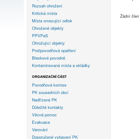
Rozsah ohrožení
Kritická místa
Žádní čle
Místa omezující odtok
Ohrožené objekty
PPVPaS
Ohrožující objekty
Protipovodňová opatření
Bleskové povodně
Kontaminovaná místa a skládky
ORGANIZAČNÍ ČÁST
Povodňová komise
PK sousedních obcí
Nadřízené PK
Důležité kontakty
Věcná pomoc
Evakuace
Varování
Doporučené vybavení PK