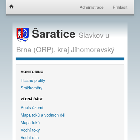
Administrace
Přihlásit
Šaratice
Slavkov u
Brna (ORP),
kraj
Jihomoravský
MONITORING
Hlásné profily
Srážkoměry
VĚCNÁ ČÁST
Popis území
Mapa toků a vodních děl
Mapa toků
Vodní toky
Vodní díla