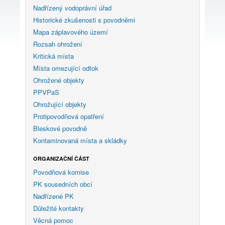
Nadřízený vodoprávní úřad
Historické zkušenosti s povodněmi
Mapa záplavového území
Rozsah ohrožení
Kritická místa
Místa omezující odtok
Ohrožené objekty
PPVPaS
Ohrožující objekty
Protipovodňová opatření
Bleskové povodně
Kontaminovaná místa a skládky
ORGANIZAČNÍ ČÁST
Povodňová komise
PK sousedních obcí
Nadřízené PK
Důležité kontakty
Věcná pomoc