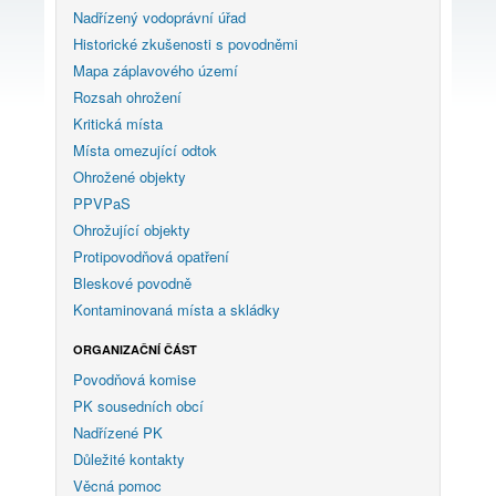
Nadřízený vodoprávní úřad
Historické zkušenosti s povodněmi
Mapa záplavového území
Rozsah ohrožení
Kritická místa
Místa omezující odtok
Ohrožené objekty
PPVPaS
Ohrožující objekty
Protipovodňová opatření
Bleskové povodně
Kontaminovaná místa a skládky
ORGANIZAČNÍ ČÁST
Povodňová komise
PK sousedních obcí
Nadřízené PK
Důležité kontakty
Věcná pomoc