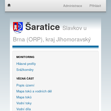
Administrace
Přihlásit
Šaratice
Slavkov u
Brna (ORP),
kraj
Jihomoravský
MONITORING
Hlásné profily
Srážkoměry
VĚCNÁ ČÁST
Popis území
Mapa toků a vodních děl
Mapa toků
Vodní toky
Vodní díla