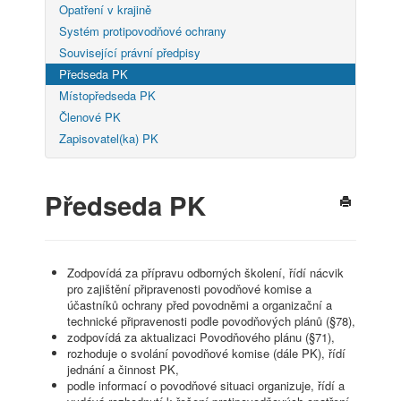
Opatření v krajině
Systém protipovodňové ochrany
Související právní předpisy
Předseda PK
Místopředseda PK
Členové PK
Zapisovatel(ka) PK
Předseda PK
Zodpovídá za přípravu odborných školení, řídí nácvik
pro zajištění připravenosti povodňové komise a
účastníků ochrany před povodněmi a organizační a
technické připravenosti podle povodňových plánů (§78),
zodpovídá za aktualizaci Povodňového plánu (§71),
rozhoduje o svolání povodňové komise (dále PK), řídí
jednání a činnost PK,
podle informací o povodňové situaci organizuje, řídí a