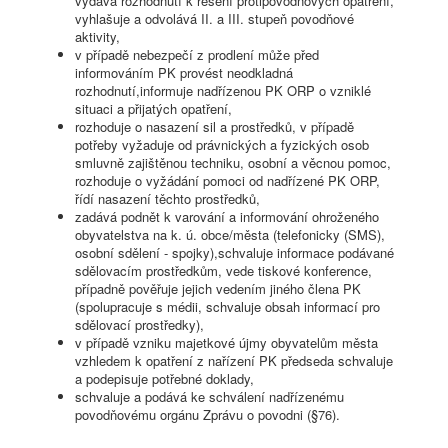
vydává rozhodnutí k řešení protipovodňových opatření,
vyhlašuje a odvolává II. a III. stupeň povodňové
aktivity,
v případě nebezpečí z prodlení může před
informováním PK provést neodkladná
rozhodnutí,informuje nadřízenou PK ORP o vzniklé
situaci a přijatých opatření,
rozhoduje o nasazení sil a prostředků, v případě
potřeby vyžaduje od právnických a fyzických osob
smluvně zajištěnou techniku, osobní a věcnou pomoc,
rozhoduje o vyžádání pomoci od nadřízené PK ORP,
řídí nasazení těchto prostředků,
zadává podnět k varování a informování ohroženého
obyvatelstva na k. ú. obce/města (telefonicky (SMS),
osobní sdělení - spojky),schvaluje informace podávané
sdělovacím prostředkům, vede tiskové konference,
případně pověřuje jejich vedením jiného člena PK
(spolupracuje s médii, schvaluje obsah informací pro
sdělovací prostředky),
v případě vzniku majetkové újmy obyvatelům města
vzhledem k opatření z nařízení PK předseda schvaluje
a podepisuje potřebné doklady,
schvaluje a podává ke schválení nadřízenému
povodňovému orgánu Zprávu o povodni (§76).