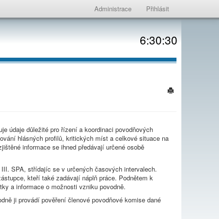
Administrace
Přihlásit
6:30:30
je údaje důležité pro řízení a koordinaci povodňových
vání hlásných profilů, kritických míst a celkové situace na
jištěné informace se ihned předávají určené osobě
a III. SPA, střídajíc se v určených časových intervalech.
ástupce, kteří také zadávají náplň práce. Podnětem k
atky a informace o možnosti vzniku povodně.
odně ji provádí pověření členové povodňové komise dané