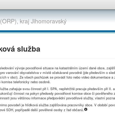
 (ORP),
kraj
Jihomoravský
ková služba
sledování vývoje povodňové situace na katastrálním území dané obce, zajišťu
 pro varování obyvatelstva v místě očekávané povodně (jde především o sledo
cích v obci). Ze všech pochůzek se provádí foto nebo video dokumentace a z
 komise telefonicky nebo osobně.
lužba zahajuje svou činnost při I. SPA, nepřetržitě pracuje především při II. 
 ukončují činnost na pokyn předsedy povodňové komise obce či pověřeného z
innosti jsou většinou informace předpovědní povodňové služby, vlastní pozn
mimo povodeň je hlídková služba zajišťována pracovníky obce. V období pov
nové SDH, popřípadě další pověřené osoby z řad občanů.