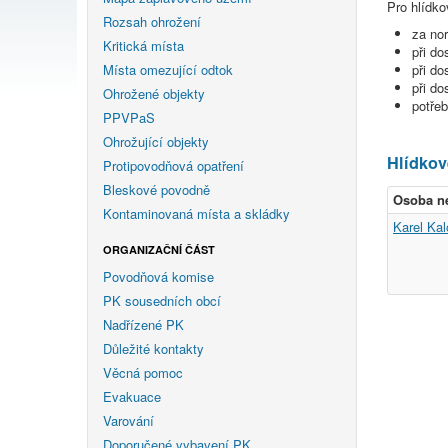
Pro hlídko
Rozsah ohrožení
za no
Kritická místa
při d
Místa omezující odtok
při d
při do
Ohrožené objekty
potře
PPVPaS
Ohrožující objekty
Hlídkov
Protipovodňová opatření
Bleskové povodně
Osoba n
Kontaminovaná místa a skládky
Karel Ka
ORGANIZAČNÍ ČÁST
Povodňová komise
PK sousedních obcí
Nadřízené PK
Důležité kontakty
Věcná pomoc
Evakuace
Varování
Doporučené vybavení PK