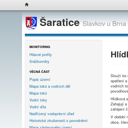
Šaratice
Slavkov u Brna
MONITORING
Hlíd
Hlásné profily
Srážkoměry
VĚCNÁ ČÁST
Slouží ke 
Popis území
opatření a
vodních to
Mapa toků a vodních děl
povodňové
Mapa toků
Hlídková s
Vodní toky
Zahajují a
Vodní díla
zahájení č
Nadřízený vodoprávní úřad
V období 
Historické zkušenosti s povodněmi
obce, čle
Mapa záplavového území