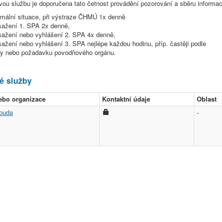
vou službu je doporučena tato četnost provádění pozorování a sběru informac
rmální situace, při výstraze ČHMÚ 1x denně
osažení 1. SPA 2x denně,
osažení nebo vyhlášení 2. SPA 4x denně,
sažení nebo vyhlášení 3. SPA nejlépe každou hodinu, příp. častěji podle
by nebo požadavku povodňového orgánu.
é služby
ebo organizace
Kontaktní údaje
Oblast
louda
-