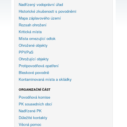
Nadřízený vodoprávní úřad
Historické zkušenosti s povodněmi
Mapa záplavového území
Rozsah ohrožení
Kritická místa
Místa omezující odtok
Ohrožené objekty
PPVPaS
Ohrožující objekty
Protipovodňová opatření
Bleskové povodně
Kontaminovaná místa a skládky
ORGANIZAČNÍ ČÁST
Povodňová komise
PK sousedních obcí
Nadřízené PK
Důležité kontakty
Věcná pomoc