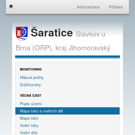
Administrace
Přihlásit
Šaratice
Slavkov u
Brna (ORP),
kraj
Jihomoravský
MONITORING
Hlásné profily
Srážkoměry
VĚCNÁ ČÁST
Popis území
Mapa toků a vodních děl
Mapa toků
Vodní toky
Vodní díla