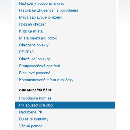
Nadřízený vodoprávní úřad
Historické zkušenosti s povodněmi
Mapa záplavového území
Rozsah ohrožení
Kritická místa
Místa omezující odtok
Ohrožené objekty
PPVPaS
Ohrožující objekty
Protipovodňová opatření
Bleskové povodně
Kontaminovaná místa a skládky
ORGANIZAČNÍ ČÁST
Povodňová komise
PK sousedních obcí
Nadřízené PK
Důležité kontakty
Věcná pomoc