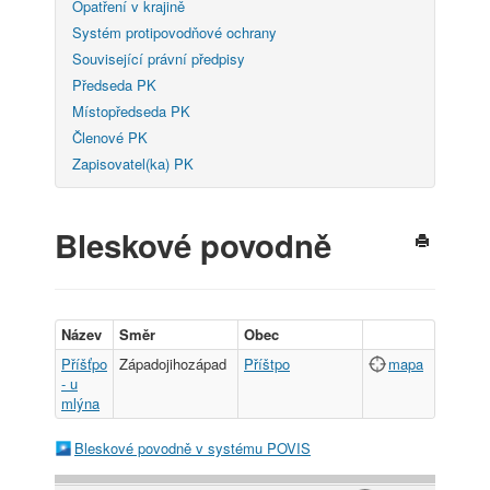
Opatření v krajině
Systém protipovodňové ochrany
Související právní předpisy
Předseda PK
Místopředseda PK
Členové PK
Zapisovatel(ka) PK
Bleskové povodně
Název
Směr
Obec
Příšťpo
Západojihozápad
Příštpo
mapa
- u
mlýna
Bleskové povodně v systému POVIS