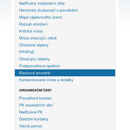
Nadřízený vodoprávní úřad
Historické zkušenosti s povodněmi
Mapa záplavového území
Rozsah ohrožení
Kritická místa
Místa omezující odtok
Ohrožené objekty
PPVPaS
Ohrožující objekty
Protipovodňová opatření
Bleskové povodně
Kontaminovaná místa a skládky
ORGANIZAČNÍ ČÁST
Povodňová komise
PK sousedních obcí
Nadřízené PK
Důležité kontakty
Věcná pomoc