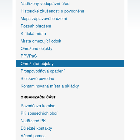
Nadřízený vodoprávní úřad
Historické zkušenosti s povodněmi
Mapa záplavového území
Rozsah ohrožení
Kritická místa
Místa omezující odtok
Ohrožené objekty
PPVPaS
Ohrožující objekty
Protipovodňová opatření
Bleskové povodně
Kontaminovaná místa a skládky
ORGANIZAČNÍ ČÁST
Povodňová komise
PK sousedních obcí
Nadřízené PK
Důležité kontakty
Věcná pomoc