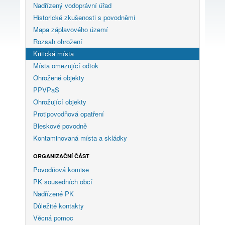
Nadřízený vodoprávní úřad
Historické zkušenosti s povodněmi
Mapa záplavového území
Rozsah ohrožení
Kritická místa
Místa omezující odtok
Ohrožené objekty
PPVPaS
Ohrožující objekty
Protipovodňová opatření
Bleskové povodně
Kontaminovaná místa a skládky
ORGANIZAČNÍ ČÁST
Povodňová komise
PK sousedních obcí
Nadřízené PK
Důležité kontakty
Věcná pomoc