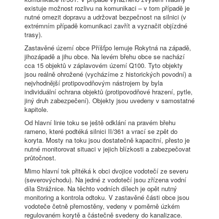
existuje možnost rozlivu na komunikaci – v tom případě je
nutné omezit dopravu a udržovat bezpečnost na silnici (v
extrémním případě komunikaci zavřít a vyznačit objízdné
trasy).
Zastavěné území obce Příšťpo lemuje Rokytná na západě,
jihozápadě a jihu obce. Na levém břehu obce se nachází
cca 15 objektů v záplavovém území Q100. Tyto objekty
jsou reálně ohrožené (vycházíme z historických povodní) a
nejvhodnější protipovodňovým nástrojem by byla
individuální ochrana objektů (protipovodňové hrazení, pytle,
jiný druh zabezpečení). Objekty jsou uvedeny v samostatné
kapitole.
Od hlavní linie toku se ještě odklání na pravém břehu
rameno, které podtéká silnici II/361 a vrací se zpět do
koryta. Mosty na toku jsou dostatečně kapacitní, přesto je
nutné monitorovat situaci v jejich blízkosti a zabezpečovat
průtočnost.
Mimo hlavní tok přitéká k obci dvojice vodotečí ze severu
(severovýchodu). Na jedné z vodotečí jsou zřízena vodní
díla Strážnice. Na těchto vodních dílech je opět nutný
monitoring a kontrola odtoku. V zastavěné části obce jsou
vodoteče četně přemostěny, vedeny v poměrně úzkém
regulovaném korytě a částečně svedeny do kanalizace.