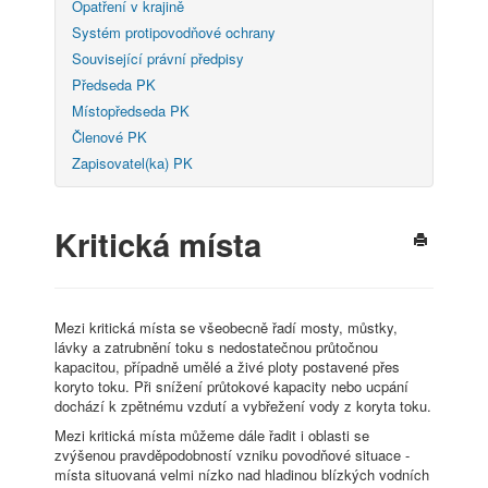
Opatření v krajině
Systém protipovodňové ochrany
Související právní předpisy
Předseda PK
Místopředseda PK
Členové PK
Zapisovatel(ka) PK
Kritická místa
Mezi kritická místa se všeobecně řadí mosty, můstky,
lávky a zatrubnění toku s nedostatečnou průtočnou
kapacitou, případně umělé a živé ploty postavené přes
koryto toku. Při snížení průtokové kapacity nebo ucpání
dochází k zpětnému vzdutí a vybřežení vody z koryta toku.
Mezi kritická místa můžeme dále řadit i oblasti se
zvýšenou pravděpodobností vzniku povodňové situace -
místa situovaná velmi nízko nad hladinou blízkých vodních