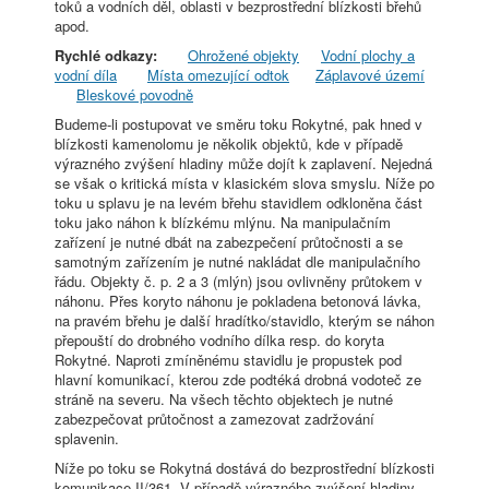
toků a vodních děl, oblasti v bezprostřední blízkosti břehů
apod.
Rychlé odkazy:
Ohrožené objekty
Vodní plochy a
vodní díla
Místa omezující odtok
Záplavové území
Bleskové povodně
Budeme-li postupovat ve směru toku Rokytné, pak hned v
blízkosti kamenolomu je několik objektů, kde v případě
výrazného zvýšení hladiny může dojít k zaplavení. Nejedná
se však o kritická místa v klasickém slova smyslu. Níže po
toku u splavu je na levém břehu stavidlem odkloněna část
toku jako náhon k blízkému mlýnu. Na manipulačním
zařízení je nutné dbát na zabezpečení průtočnosti a se
samotným zařízením je nutné nakládat dle manipulačního
řádu. Objekty č. p. 2 a 3 (mlýn) jsou ovlivněny průtokem v
náhonu. Přes koryto náhonu je pokladena betonová lávka,
na pravém břehu je další hradítko/stavidlo, kterým se náhon
přepouští do drobného vodního dílka resp. do koryta
Rokytné. Naproti zmíněnému stavidlu je propustek pod
hlavní komunikací, kterou zde podtéká drobná vodoteč ze
stráně na severu. Na všech těchto objektech je nutné
zabezpečovat průtočnost a zamezovat zadržování
splavenin.
Níže po toku se Rokytná dostává do bezprostřední blízkosti
komunikace II/361. V případě výrazného zvýšení hladiny