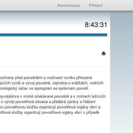
Administrace
Přihlásit
8:43:31
 ochrany před povodněmi o možnosti vzniku přirozené
jících vznik a vývoj povodně, zejména o srážkách, vodních
orologický ústav ve spolupráci se správcem povodí.
yvatelstva v místě očekávané povodně a v místech ležících
o vývoji povodňové situace a předává zprávy a hlášení
nou povodňovou službu organizují povodňové orgány obcí a
odňové služby organizují povodňové orgány obcí v případě