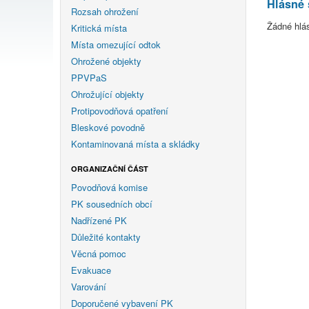
Hlásné 
Rozsah ohrožení
Žádné hlá
Kritická místa
Místa omezující odtok
Ohrožené objekty
PPVPaS
Ohrožující objekty
Protipovodňová opatření
Bleskové povodně
Kontaminovaná místa a skládky
ORGANIZAČNÍ ČÁST
Povodňová komise
PK sousedních obcí
Nadřízené PK
Důležité kontakty
Věcná pomoc
Evakuace
Varování
Doporučené vybavení PK