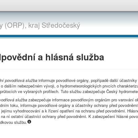
y (ORP),
kraj
Středočeský
povědní a hlásná služba
ní povodňová služba
informuje povodňové orgány, popřípadě další účastníky
 o dalším nebezpečném vývoji, o hydrometeorologických prvcích charakterizu
průtocích ve vybraných profilech. Tuto službu zabezpečuje Český hydromete
vodňová služba
zabezpečuje informace povodňovým orgánům pro varování ob
odním toku, informuje povodňové orgány a účastníky ochrany před povodněmi 
 jejímu vyhodnocování a k řízení opatření na ochranu před povodněmi. Hlás
e na ní ostatní účastníci ochrany před povodněmi. K zabezpečení hlásné pov
ídkovou službu.