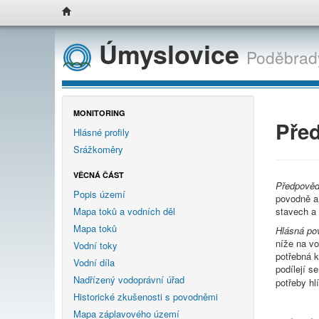
Úmyslovice
Poděbrad
MONITORING
Před
Hlásné profily
Srážkoměry
VĚCNÁ ČÁST
Předpověd
Popis území
povodně a
stavech a 
Mapa toků a vodních děl
Mapa toků
Hlásná po
níže na v
Vodní toky
potřebná k
Vodní díla
podílejí s
Nadřízený vodoprávní úřad
potřeby hl
Historické zkušenosti s povodněmi
Mapa záplavového území