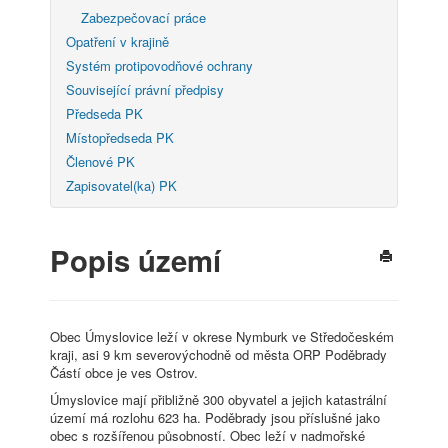
Zabezpečovací práce
Opatření v krajině
Systém protipovodňové ochrany
Související právní předpisy
Předseda PK
Místopředseda PK
Členové PK
Zapisovatel(ka) PK
Popis území
Obec Úmyslovice leží v okrese Nymburk ve Středočeském
kraji, asi 9 km severovýchodně od města ORP Poděbrady
Částí obce je ves Ostrov.
Úmyslovice mají přibližně 300 obyvatel a jejich katastrální
území má rozlohu 623 ha. Poděbrady jsou příslušné jako
obec s rozšířenou působností. Obec leží v nadmořské