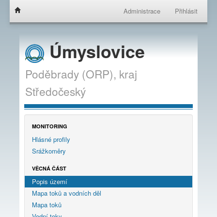
Administrace
Přihlásit
Úmyslovice
Poděbrady (ORP),
kraj
Středočeský
MONITORING
Hlásné profily
Srážkoměry
VĚCNÁ ČÁST
Popis území
Mapa toků a vodních děl
Mapa toků
Vodní toky