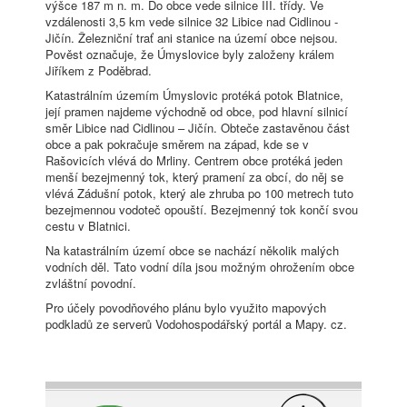
výšce 187 m n. m. Do obce vede silnice III. třídy. Ve
vzdálenosti 3,5 km vede silnice 32 Libice nad Cidlinou -
Jičín. Železniční trať ani stanice na území obce nejsou.
Pověst označuje, že Úmyslovice byly založeny králem
Jiříkem z Poděbrad.
Katastrálním územím Úmyslovic protéká potok Blatnice,
její pramen najdeme východně od obce, pod hlavní silnicí
směr Libice nad Cidlinou – Jičín. Obteče zastavěnou část
obce a pak pokračuje směrem na západ, kde se v
Rašovicích vlévá do Mrliny. Centrem obce protéká jeden
menší bezejmenný tok, který pramení za obcí, do něj se
vlévá Zádušní potok, který ale zhruba po 100 metrech tuto
bezejmennou vodoteč opouští. Bezejmenný tok končí svou
cestu v Blatnici.
Na katastrálním území obce se nachází několik malých
vodních děl. Tato vodní díla jsou možným ohrožením obce
zvláštní povodní.
Pro účely povodňového plánu bylo využito mapových
podkladů ze serverů Vodohospodářský portál a Mapy. cz.