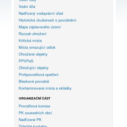
Vodní díla
Nadřízený vodoprávní úřad
Historické zkušenosti s povodněmi
Mapa záplavového území
Rozsah ohrožení
Kritická místa
Místa omezující odtok
Ohrožené objekty
PPVPaS
Ohrožující objekty
Protipovodňová opatření
Bleskové povodně
Kontaminovaná místa a skládky
ORGANIZAČNÍ ČÁST
Povodňová komise
PK sousedních obcí
Nadřízené PK
Důležité kontakty