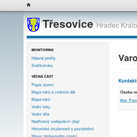
Třesovice
Hradec Král
MONITORING
Varo
Hlásné profily
Srážkoměry
VĚCNÁ ČÁST
Kontakt
Popis území
Mapa toků a vodních děl
Osoba n
Mapa toků
Mgr. Pav
Vodní toky
Vodní díla
Nadřízený vodoprávní úřad
Historické zkušenosti s povodněmi
Mapa záplavového území