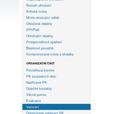
Rozsah ohrožení
Kritická místa
Místa omezující odtok
Ohrožené objekty
PPVPaS
Ohrožující objekty
Protipovodňová opatření
Bleskové povodně
Kontaminovaná místa a skládky
ORGANIZAČNÍ ČÁST
Povodňová komise
PK sousedních obcí
Nadřízené PK
Důležité kontakty
Věcná pomoc
Evakuace
Varování
Doporučené vybavení PK