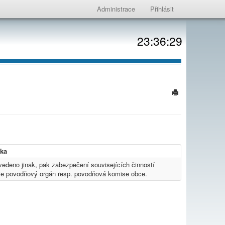
Administrace
Přihlásit
23:36:29
ka
uvedeno jinak, pak zabezpečení souvisejících činností
je povodňový orgán resp. povodňová komise obce.