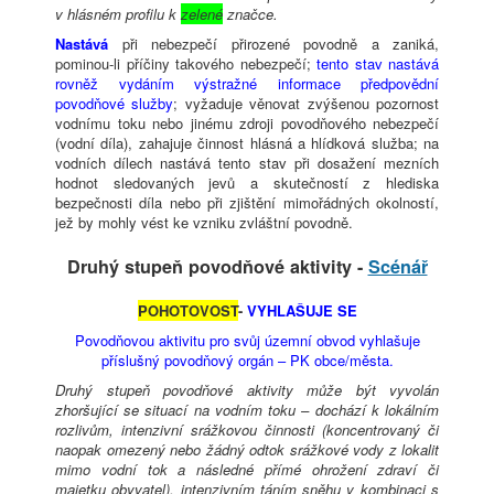
v hlásném profilu k
zelené
značce.
Nastává
při nebezpečí přirozené povodně a zaniká,
pominou-li příčiny takového nebezpečí;
tento stav nastává
rovněž vydáním výstražné informace předpovědní
povodňové služby
; vyžaduje věnovat zvýšenou pozornost
vodnímu toku nebo jinému zdroji povodňového nebezpečí
(vodní díla), zahajuje činnost hlásná a hlídková služba; na
vodních dílech nastává tento stav při dosažení mezních
hodnot sledovaných jevů a skutečností z hlediska
bezpečnosti díla nebo při zjištění mimořádných okolností,
jež by mohly vést ke vzniku zvláštní povodně.
Druhý stupeň povodňové aktivity -
Scénář
POHOTOVOST
-
VYHLAŠUJE SE
Povodňovou aktivitu pro svůj územní obvod vyhlašuje
příslušný povodňový orgán – PK obce/města.
Druhý stupeň povodňové aktivity může být vyvolán
zhoršující se situací na vodním toku – dochází k lokálním
rozlivům, intenzivní srážkovou činnosti (koncentrovaný či
naopak omezený nebo žádný odtok srážkové vody z lokalit
mimo vodní tok a následné přímé ohrožení zdraví či
majetku obyvatel), intenzivním táním sněhu v kombinaci s