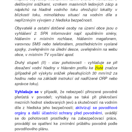
dešťovými srážkami, vznikem masivních ledových zácp a
nápěchů na hladině vodního toku ohrožující lokality v
blízkosti toku, mimořádnou situací na vodním díle s
nepříznivým vývojem z hlediska bezpečnosti.
Obyvatelé a ostatní dotčené osoby na území obce jsou o
vyhlášení 2. SPA informováni např. spuštěním sirény,
hlášením v místním rozhlase, hlášením megafonem,
varovnou SMS nebo telefonátem, prostřednictvím vyslané
spojky, zveřejněním na úřední desce, uveřejněním na webu
obce, v místním TV vysílání apod.
Druhý stupeň (II) - stav pohotovosti - vyhlašuje se při
dosažení vodní hladiny v hlásném profilu ke
žluté
značce
(případně při výskytu srážek přesahujících 30 mm/m2 za
hodinu nebo na základě instrukcí od nadřízené ORP nebo
správce toku).
Vyhlašuje se
v případě, že nebezpečí přirozené povodně
přerůstá v povodeň; vyhlašuje se také při překročení
mezních hodnot sledovaných jevů a skutečností na vodním
díle z hlediska jeho bezpečnosti;
aktivizují se povodňové
orgány a další účastníci ochrany před povodněmi
, uvádějí
se do pohotovosti prostředky na zabezpečovací práce,
provádějí se opatření ke zmírnění průběhu povodně podle
povodňového plánu.