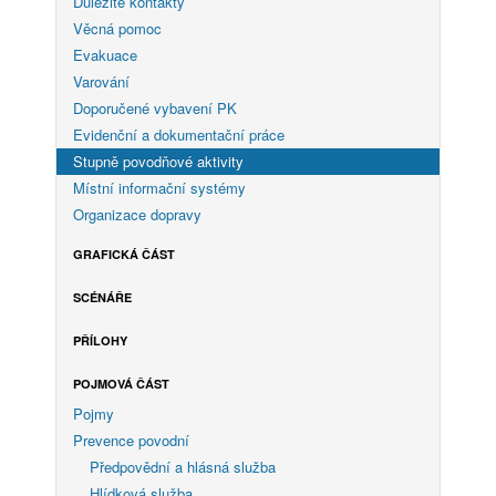
Důležité kontakty
Věcná pomoc
Evakuace
Varování
Doporučené vybavení PK
Evidenční a dokumentační práce
Stupně povodňové aktivity
Místní informační systémy
Organizace dopravy
GRAFICKÁ ČÁST
SCÉNÁŘE
PŘÍLOHY
POJMOVÁ ČÁST
Pojmy
Prevence povodní
Předpovědní a hlásná služba
Hlídková služba