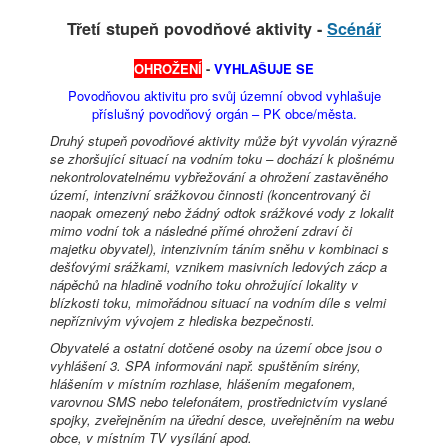
Třetí stupeň povodňové aktivity -
Scénář
OHROŽENÍ
-
VYHLAŠUJE SE
Povodňovou aktivitu pro svůj územní obvod vyhlašuje
příslušný povodňový orgán – PK obce/města.
Druhý stupeň povodňové aktivity může být vyvolán výrazně
se zhoršující situací na vodním toku – dochází k plošnému
nekontrolovatelnému vybřežování a ohrožení zastavěného
území, intenzivní srážkovou činnosti (koncentrovaný či
naopak omezený nebo žádný odtok srážkové vody z lokalit
mimo vodní tok a následné přímé ohrožení zdraví či
majetku obyvatel), intenzivním táním sněhu v kombinaci s
dešťovými srážkami, vznikem masivních ledových zácp a
nápěchů na hladině vodního toku ohrožující lokality v
blízkosti toku, mimořádnou situací na vodním díle s velmi
nepříznivým vývojem z hlediska bezpečnosti.
Obyvatelé a ostatní dotčené osoby na území obce jsou o
vyhlášení 3. SPA informováni např. spuštěním sirény,
hlášením v místním rozhlase, hlášením megafonem,
varovnou SMS nebo telefonátem, prostřednictvím vyslané
spojky, zveřejněním na úřední desce, uveřejněním na webu
obce, v místním TV vysílání apod.