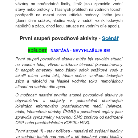
vázány na směrodatné limity, jimiž jsou zpravidla vodní
stavy nebo průtoky v hlásných profilech na vodních tocích,
popřípadě na mezní nebo kritické hodnoty jiného jevu
(denní úhrn srážek, hladina vody v nádrži, vznik ledových
nápěchů a zácp, chod ledu, situace na vodním díle apod.).
První stupeň povodňové aktivity -
Scénář
BDĚLOST
-
NASTÁVÁ - NEVYHLAŠUJE SE!
První stupeň povodňové aktivity může být vyvolán situací
na vodním toku, vlivem srážkové činnosti (koncentrovaný
či naopak omezený nebo žádný odtok srážkové vody z
lokalit mimo vodní tok), táním sněhu, vznikem ledových
zácp a nápěchů na hladině vodního toku, mimořádnou
situací na vodním díle apod.
O možnosti nastání prvního stupně povodňové aktivity je
obyvatelstvo a subjekty v potenciálně ohrožených
lokalitách informováno prostřednictvím médií (televize,
rádio, internetové stránky ČHMÚ) a povodňové orgány jsou
zpravidla vyrozuměny varovnou SMS zprávou od nadřízené
ORP nebo prostřednictvím KOPISu HZS).
První stupeň (I) - stav bdělosti - nastává při zvýšení hladiny
ve vodních tocích nad normál a při dosažení vodní hladiny