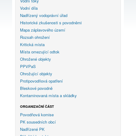
Vodní toky
Vodní díla
Nadřízený vodoprávní úřad
Historické zkušenosti s povodněmi
Mapa záplavového území
Rozsah ohrožení
Kritická místa
Místa omezující odtok
Ohrožené objekty
PPVPaS
Ohrožující objekty
Protipovodňová opatření
Bleskové povodně
Kontaminovaná místa a skládky
ORGANIZAČNÍ ČÁST
Povodňová komise
PK sousedních obcí
Nadřízené PK