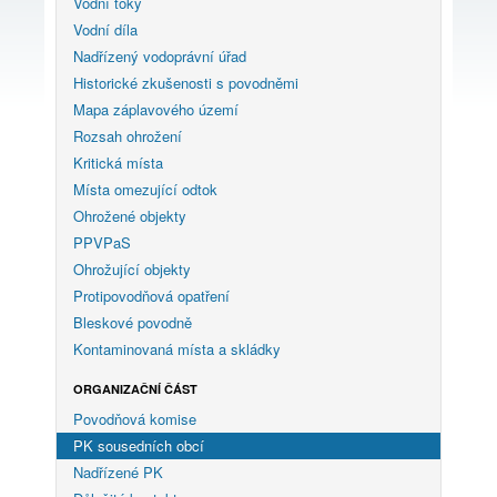
Vodní toky
Vodní díla
Nadřízený vodoprávní úřad
Historické zkušenosti s povodněmi
Mapa záplavového území
Rozsah ohrožení
Kritická místa
Místa omezující odtok
Ohrožené objekty
PPVPaS
Ohrožující objekty
Protipovodňová opatření
Bleskové povodně
Kontaminovaná místa a skládky
ORGANIZAČNÍ ČÁST
Povodňová komise
PK sousedních obcí
Nadřízené PK