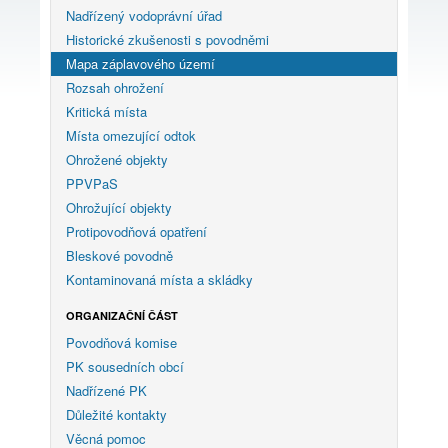
Nadřízený vodoprávní úřad
Historické zkušenosti s povodněmi
Mapa záplavového území
Rozsah ohrožení
Kritická místa
Místa omezující odtok
Ohrožené objekty
PPVPaS
Ohrožující objekty
Protipovodňová opatření
Bleskové povodně
Kontaminovaná místa a skládky
ORGANIZAČNÍ ČÁST
Povodňová komise
PK sousedních obcí
Nadřízené PK
Důležité kontakty
Věcná pomoc