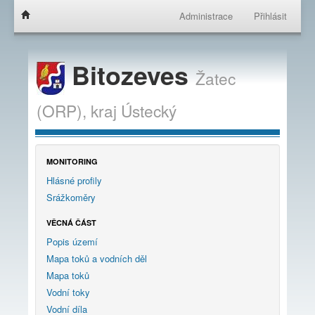
Administrace
Přihlásit
Bitozeves
Žatec
(ORP),
kraj
Ústecký
MONITORING
Hlásné profily
Srážkoměry
VĚCNÁ ČÁST
Popis území
Mapa toků a vodních děl
Mapa toků
Vodní toky
Vodní díla