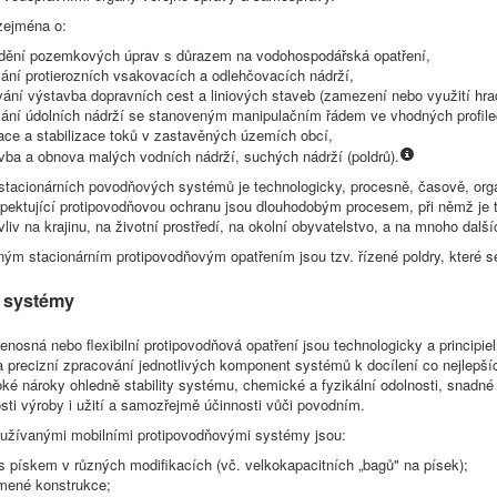
zejména o:
dění pozemkových úprav s důrazem na vodohospodářská opatření,
ání protierozních vsakovacích a odlehčovacích nádrží,
ání výstavba dopravních cest a liniových staveb (zamezení nebo využití hrad
ání údolních nádrží se stanoveným manipulačním řádem ve vhodných profile
ace a stabilizace toků v zastavěných územích obcí,
vba a obnova malých vodních nádrží, suchých nádrží (poldrů).
stacionárních povodňových systémů je technologicky, procesně, časově, or
pektující protipovodňovou ochranu jsou dlouhodobým procesem, při němž je 
vliv na krajinu, na životní prostředí, na okolní obyvatelstvo, a na mnoho další
ým stacionárním protipovodňovým opatřením jsou tzv. řízené poldry, které se
 systémy
řenosná nebo flexibilní protipovodňová opatření jsou technologicky a principi
a precizní zpracování jednotlivých komponent systémů k docílení co nejlepš
ké nároky ohledně stability systému, chemické a fyzikální odolnosti, snadné m
sti výroby i užití a samozřejmě účinnosti vůči povodním.
i užívanými mobilními protipovodňovými systémy jsou:
s pískem v různých modifikacích (vč. velkokapacitních „bagů" na písek);
mené konstrukce;