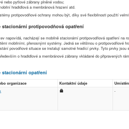
vé nebo pytlové zábrany plněné vodou;
mobilní hradidlová a membránová hrazení atd.
stémy protipovodňové ochrany mohou být, díky své flexibilnosti použití vel
 stacionární protipovodňová opatření
zev napovídá, nacházejí se mobilně stacionární protipovodňová opatření na 
těmi mobilními, přenosnými systémy. Jedná se většinou o protipovodňové hrá
stání povodňové situace se instalují samotné hradící prvky. Tyto prvky jsou
především o hradidlové a membránové zábrany vkládané do připravených rámů
 stacionární opatření
ebo organizace
Kontaktní údaje
Umístěn
k
-