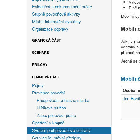
Válco
Evidenční a dokumentační práce
Plně 
Stupně povodňové aktivity
Mobilní sy
Místní informační systémy
Mobilně
Organizace dopravy
GRAFICKÁ ČÁST
Jak již ná
ochrany a 
případě na
SCÉNÁŘE
Jedná se 
PŘÍLOHY
POJMOVÁ ČÁST
Mobilně
Pojmy
Osoba n
Prevence povodní
Jan Horá
Předpovědní a hlásná služba
Hlídková služba
Zabezpečovací práce
Opatření v krajině
Systém protipovodňové ochrany
Související právní předpisy