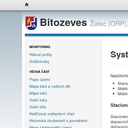
Bitozeves
Žatec (ORP)
MONITORING
Sys
Hlásné profily
Srážkoměry
VĚCNÁ ČÁST
Nejdůležit
Popis území
Stacio
Mapa toků a vodních děl
Mobiln
Mapa toků
Mobil
Vodní toky
Stacion
Vodní díla
Nadřízený vodoprávní úřad
Stacionárn
Historické zkušenosti s povodněmi
dopravních
dotčenými
Mapa záplavového území