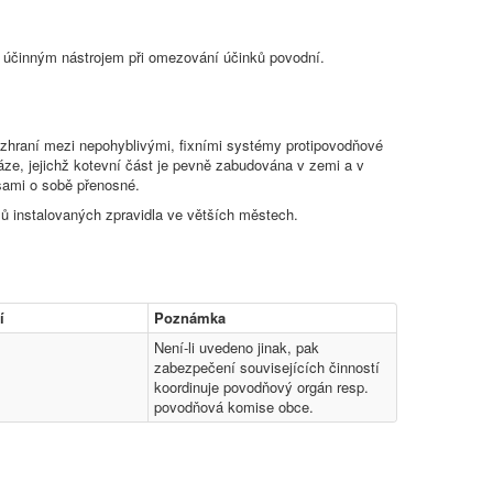
mi účinným nástrojem při omezování účinků povodní.
rozhraní mezi nepohyblivými, fixními systémy protipovodňové
ze, jejichž kotevní část je pevně zabudována v zemi a v
 sami o sobě přenosné.
 instalovaných zpravidla ve větších městech.
í
Poznámka
Není-li uvedeno jinak, pak
zabezpečení souvisejících činností
koordinuje povodňový orgán resp.
povodňová komise obce.