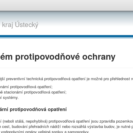
,
kraj
Ústecký
tém protipovodňové ochrany
ější preventivní technická protipovodňová opatření je možné pro přehlednost roz
nární protipovodňová opatření;
ě stacionární protipovodňová opatření;
ní systémy.
ární protipovodňová opatření
í (neboli stálá, nepohyblivá) protipovodňová opatření jsou zpravidla pozemk
 cest, budování přehradních nádrží nebo rozsáhlá výstavba budov, je nutné
 vodoprávními orgány veřejné správy a samosprávy.