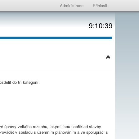
Administrace
Přihlásit
9:10:39
dělit do tří kategorií:
ové úpravy velkého rozsahu, jakými jsou například stavby
 provádět v souladu s územním plánováním a ve spolupráci s