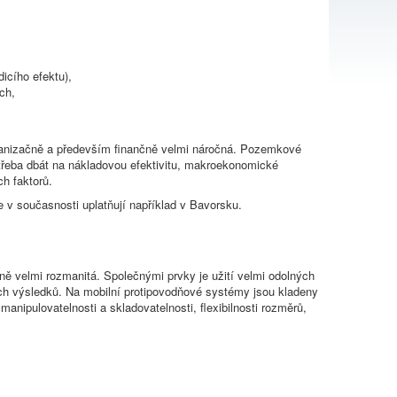
icího efektu),
ch,
ganizačně a především finančně velmi náročná. Pozemkové
třeba dbát na nákladovou efektivitu, makroekonomické
ch faktorů.
 v současnosti uplatňují například v Bavorsku.
elně velmi rozmanitá. Společnými prvky je užití velmi odolných
ích výsledků. Na mobilní protipovodňové systémy jsou kladeny
anipulovatelnosti a skladovatelnosti, flexibilnosti rozměrů,