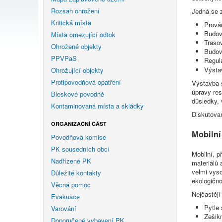
Rozsah ohrožení
Jedná se 
Kritická místa
Prová
Budov
Místa omezující odtok
Trasov
Ohrožené objekty
Budov
PPVPaS
Regul
Výsta
Ohrožující objekty
Protipovodňová opatření
Výstavba 
úpravy res
Bleskové povodně
důsledky, 
Kontaminovaná místa a skládky
Diskutovan
ORGANIZAČNÍ ČÁST
Mobilní
Povodňová komise
PK sousedních obcí
Mobilní, p
Nadřízené PK
materiálů 
velmi vyso
Důležité kontakty
ekologično
Věcná pomoc
Nejčastěj
Evakuace
Pytle 
Varování
Zešik
Doporučené vybavení PK