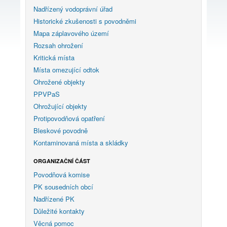
Nadřízený vodoprávní úřad
Historické zkušenosti s povodněmi
Mapa záplavového území
Rozsah ohrožení
Kritická místa
Místa omezující odtok
Ohrožené objekty
PPVPaS
Ohrožující objekty
Protipovodňová opatření
Bleskové povodně
Kontaminovaná místa a skládky
ORGANIZAČNÍ ČÁST
Povodňová komise
PK sousedních obcí
Nadřízené PK
Důležité kontakty
Věcná pomoc