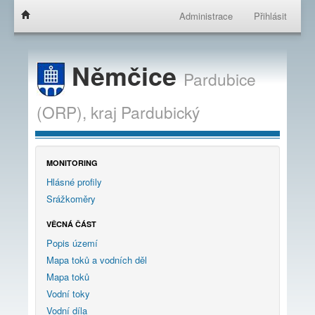
Administrace
Přihlásit
Němčice
Pardubice
(ORP),
kraj
Pardubický
MONITORING
Hlásné profily
Srážkoměry
VĚCNÁ ČÁST
Popis území
Mapa toků a vodních děl
Mapa toků
Vodní toky
Vodní díla