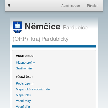
Administrace
Přihlásit
Němčice
Pardubice
(ORP),
kraj
Pardubický
MONITORING
Hlásné profily
Srážkoměry
VĚCNÁ ČÁST
Popis území
Mapa toků a vodních děl
Mapa toků
Vodní toky
Vodní díla