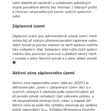
velmi důležité při nastávání a vyhlašování jednotlivých
stupňů povodňové aktivity bez informací z hlásných profilů
a informací od povodňových komisí vyšších správních
celků.
Záplavová území
Záplavová území jsou administrativně určená území, která
mohou být při výskytu přirozené povodně zaplavena vodou.
Jejich rozsah je povinen stanovit na návrh správce vodního
toku vodoprávní úřad. Vodoprávní úřad může uložit správci
vodního toku povinnost zpracovat a předložit takový návrh
v souladu s plány hlavních povodí a s plány oblastí povodí.
Aktivní zóna záplavového území
Aktivní zóna záplavového území (dále jen „AZZU“) je
definována jako „území v zastavěných území obcí a v
územích určených k zástavbě podle územních plánů, jež
při povodni odvádí rozhodující část celkového průtoku, a
tak bezprostředně ohrožuje život, zdraví a majetek lidí“.
Aktivní zóna se podle této vyhlášky stanovuje pro ustálený
průtok odpovídající Q
. Vyhláška Ministerstva životního
100