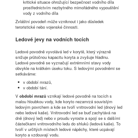
kritické situace ohrožující bezpečnost vodního díla
prostřednictvím nezbytného mimořádného vypouštění
vody z vodního díla
Zvláštní povodeň může vzniknout i jako důsledek
teroristické nebo vojenské činnosti.
Ledové jevy na vodních tocích
Ledové povodně vyvolává led v korytě, který výrazně
snižuje průtočnou kapacitu koryta a zvyšuje hladinu.
Ledové povodně se vyznačují extrémními stavy vody
obvykle na krátkém úseku toku. S ledovými povodněmi se
setkáváme:
v období mrazů,
v období tání.
V
období mrazů
vznikají ledové povodně na tocích s
malou hloubkou vody, kde koryto nezamrzá souvislým
ledovým povrchem a kde se tvoří vnitrovodní led (dnový led
nebo ledové kaše). Vnitrovodní led se buď zachytává na
dně (dnový led) nebo v proudu vyroste a spojí se s dalšími
částečkami vnitrovodního ledu do shluků (ledová kaše). To
tvoří v určitých místech ledové nápěchy, které ucpávají
koryto a vzdouvají vodu.