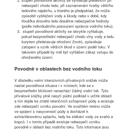
stupeň povodňové aktivity se vyhlašuje především při
nebezpečí chodu ledu, při zaznamenání tvorby většího
ledového nápěchu, u kterého je předpoklad, že může
způsobit vybřežení vody a škody nebo v době, kdy
tloušťka dnového ledu dosáhne nebezpečné hodnoty
(podle individuálního posouzení správce vodního toku);
stupeň povodňové aktivity se obvykle vyhlašuje,
pokud bezprostřední nebezpečí chodu vlny vody a ledu
korytem představuje ohrožení životů, způsobuje
zatopení a vznik větších škod v území podél toku. V
takovém případě by měl být vyhlášen zákaz vstupu do
ohroženého území.
Povodně v oblastech bez vodního toku
V důsledku velmi intenzivních přívalových srážek může
nastat povodňová situace i v místech, kde se v
bezprostřední blízkosti nenachází žádný vodní tok. Tyto
přívalové srážky plně nasytí půdní podklad v určité oblasti
a tím dojde ke ztrátě retenčních schopností půdy a existuje
zde nebezpečí vzniku povodní. Ve svažitém terénu může
ve spojení s nasyceností půdy a docházet k
extravilánovému splachu, tedy ke stékání vody ze svahů a
kopců. I v tomto případě existuje nebezpečí vzniku
povodně v oblasti bez vodního toku. Tyto informace jsou