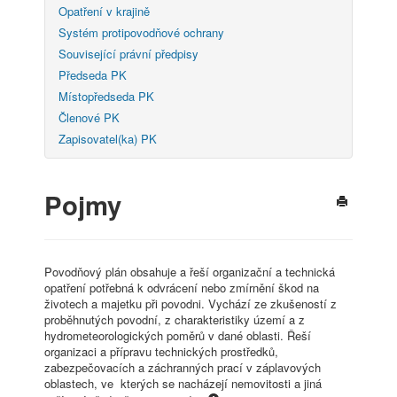
Opatření v krajině
Systém protipovodňové ochrany
Související právní předpisy
Předseda PK
Místopředseda PK
Členové PK
Zapisovatel(ka) PK
Pojmy
Povodňový plán obsahuje a řeší organizační a technická
opatření potřebná k odvrácení nebo zmírnění škod na
životech a majetku při povodni. Vychází ze zkušeností z
proběhnutých povodní, z charakteristiky území a z
hydrometeorologických poměrů v dané oblasti. Řeší
organizaci a přípravu technických prostředků,
zabezpečovacích a záchranných prací v záplavových
oblastech, ve kterých se nacházejí nemovitosti a jiná