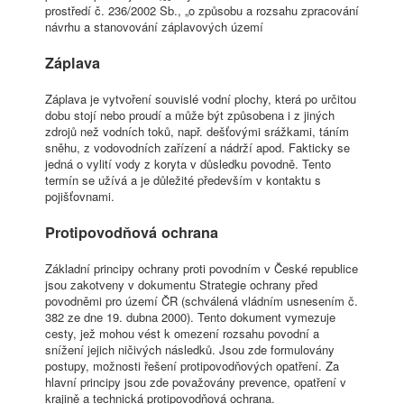
prostředí č. 236/2002 Sb., „o způsobu a rozsahu zpracování
návrhu a stanovování záplavových území
Záplava
Záplava je vytvoření souvislé vodní plochy, která po určitou
dobu stojí nebo proudí a může být způsobena i z jiných
zdrojů než vodních toků, např. dešťovými srážkami, táním
sněhu, z vodovodních zařízení a nádrží apod. Fakticky se
jedná o vylití vody z koryta v důsledku povodně. Tento
termín se užívá a je důležité především v kontaktu s
pojišťovnami.
Protipovodňová ochrana
Základní principy ochrany proti povodním v České republice
jsou zakotveny v dokumentu Strategie ochrany před
povodněmi pro území ČR (schválená vládním usnesením č.
382 ze dne 19. dubna 2000). Tento dokument vymezuje
cesty, jež mohou vést k omezení rozsahu povodní a
snížení jejich ničivých následků. Jsou zde formulovány
postupy, možnosti řešení protipovodňových opatření. Za
hlavní principy jsou zde považovány prevence, opatření v
krajině a technická protipovodňová ochrana.