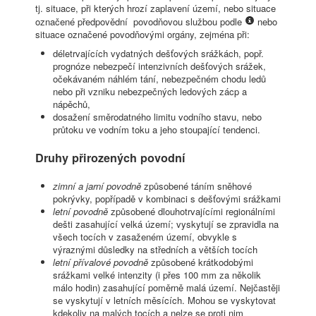
tj. situace, při kterých hrozí zaplavení území, nebo situace
označené předpovědní povodňovou službou podle
nebo
situace označené povodňovými orgány, zejména při:
déletrvajících vydatných dešťových srážkách, popř.
prognóze nebezpečí intenzivních dešťových srážek,
očekávaném náhlém tání, nebezpečném chodu ledů
nebo při vzniku nebezpečných ledových zácp a
nápěchů,
dosažení směrodatného limitu vodního stavu, nebo
průtoku ve vodním toku a jeho stoupající tendenci.
Druhy přirozených povodní
zimní a jarní povodně
způsobené táním sněhové
pokrývky, popřípadě v kombinaci s dešťovými srážkami
letní povodně
způsobené dlouhotrvajícími regionálními
dešti zasahující velká území; vyskytují se zpravidla na
všech tocích v zasaženém území, obvykle s
výraznými důsledky na středních a větších tocích
letní přívalové povodně
způsobené krátkodobými
srážkami velké intenzity (i přes 100 mm za několik
málo hodin) zasahující poměrně malá území. Nejčastěji
se vyskytují v letních měsících. Mohou se vyskytovat
kdekoliv na malých tocích a nelze se proti nim