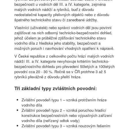
bezpečnosti u vodních děl III. a IV. kategorie, zejména
malých vodních nádrží a rybníků, buď z důvodu
nedostatečné kapacity přelivných objektů nebo z důvodu
špatného technického stavu či zanedbané údržby.
Vlastníci (uživatelé) nebo správci vodních děl jsou povinni
zajišťovat na nich odborný technicko-bezpečnostní dohled,
jehož účelem je průběžné zjišťování technického stavu
vodního díla z hlediska jeho stability, bezpečnosti a
možných poruch i navrhování vhodných opatření k nápravě.
V České republice z celkového počtu hrází malých vodních
nádrží III. a IV. kategorie nevyhovuje kritériím technicko-
bezpečnostního dohledu pro převedení 50letých a 100letých
povodní cca 20 - 30 %. Ročně se v ČR protrhne 3 až 5
rybníků převážně z důvodu přelití hráze.
Tři základní typy zvláštních povodní:
Zvláštní povodeň typu 1 – vzniká protržením hráze
vodního díla
Zvláštní povodeň typu 2 – vzniká poruchou hradící
konstrukce bezpečnostních nebo výpustných zařízení
vodního díla (neřízený odtok vody)
Zvláštní povodeň typu 3 – vzniká nouzovým řešením