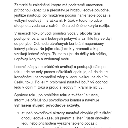
Zamrzlé či zaledněné koryto má podstatně omezenou
průtočnou kapacitu a představuje hrozbu ledové povodně,
jestliže nastoupí po mrazivém počasí náhle teplé počasí s
velkými dešťovými srážkami. Průtok v tocích prudce
stoupne a voda se z extrémně zaledněného koryta rozlije.
V úsecích toku přivodí proudící voda v
období tání
postupné rozlámání ledových pokryvů a vzniklé kry se dají
do pohybu. Odchodu utvořených ker brání neporušený
ledový pokryv. Na jejím okraji se kry hromadí a kupí,
vznikají ledové zácpy. Ty rostou jak do délky tak výšky,
ucpávají koryto a vzdouvají vodu.
Ledové zácpy se průběžně uvolňují a postupují dále po
toku, kde se celý proces několikrát opakuje, až dojde ke
konečnému nahromadění zácp v jednu velkou na dolním
úseku toku. Po jejím prolomení nastává bouřlivý odchod
ledu v dolním toku a proud s ledovými krami je ničivý.
Správce toku, po prohlídce toku a zvážení situace,
informuje příslušnou povodňovou komisi a navrhuje
vyhlášení stupňů povodňové aktivity
.
stupeň povodňové aktivity nastává obvykle při zjištění
chodu ledové kaše, při prvním zjištění růstu dnového
ledu nebo příchodem výrazně teplého počasí;