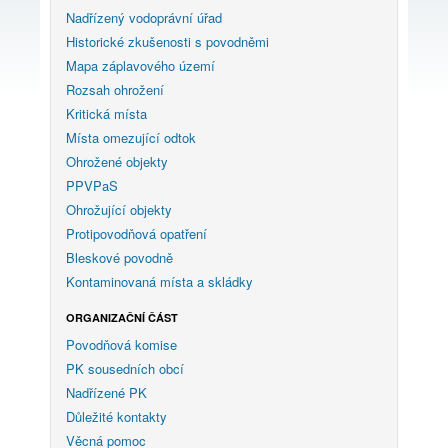
Nadřízený vodoprávní úřad
Historické zkušenosti s povodněmi
Mapa záplavového území
Rozsah ohrožení
Kritická místa
Místa omezující odtok
Ohrožené objekty
PPVPaS
Ohrožující objekty
Protipovodňová opatření
Bleskové povodně
Kontaminovaná místa a skládky
ORGANIZAČNÍ ČÁST
Povodňová komise
PK sousedních obcí
Nadřízené PK
Důležité kontakty
Věcná pomoc