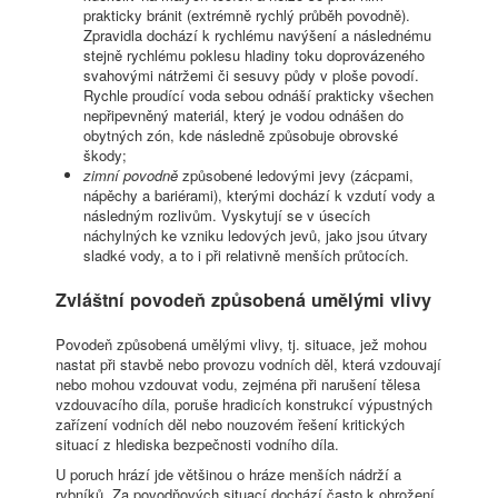
prakticky bránit (extrémně rychlý průběh povodně).
Zpravidla dochází k rychlému navýšení a následnému
stejně rychlému poklesu hladiny toku doprovázeného
svahovými nátržemi či sesuvy půdy v ploše povodí.
Rychle proudící voda sebou odnáší prakticky všechen
nepřipevněný materiál, který je vodou odnášen do
obytných zón, kde následně způsobuje obrovské
škody;
zimní povodně
způsobené ledovými jevy (zácpami,
nápěchy a bariérami), kterými dochází k vzdutí vody a
následným rozlivům. Vyskytují se v úsecích
náchylných ke vzniku ledových jevů, jako jsou útvary
sladké vody, a to i při relativně menších průtocích.
Zvláštní povodeň způsobená umělými vlivy
Povodeň způsobená umělými vlivy, tj. situace, jež mohou
nastat při stavbě nebo provozu vodních děl, která vzdouvají
nebo mohou vzdouvat vodu, zejména při narušení tělesa
vzdouvacího díla, poruše hradicích konstrukcí výpustných
zařízení vodních děl nebo nouzovém řešení kritických
situací z hlediska bezpečnosti vodního díla.
U poruch hrází jde většinou o hráze menších nádrží a
rybníků. Za povodňových situací dochází často k ohrožení