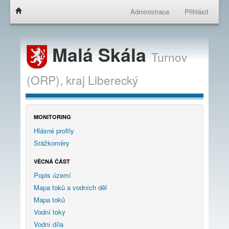
Administrace
Přihlásit
Malá Skála
Turnov
(ORP),
kraj
Liberecký
MONITORING
Hlásné profily
Srážkoměry
VĚCNÁ ČÁST
Popis území
Mapa toků a vodních děl
Mapa toků
Vodní toky
Vodní díla