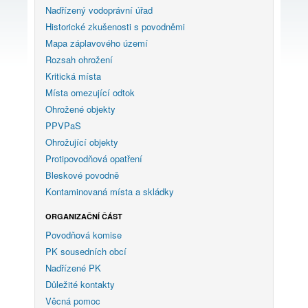
Nadřízený vodoprávní úřad
Historické zkušenosti s povodněmi
Mapa záplavového území
Rozsah ohrožení
Kritická místa
Místa omezující odtok
Ohrožené objekty
PPVPaS
Ohrožující objekty
Protipovodňová opatření
Bleskové povodně
Kontaminovaná místa a skládky
ORGANIZAČNÍ ČÁST
Povodňová komise
PK sousedních obcí
Nadřízené PK
Důležité kontakty
Věcná pomoc