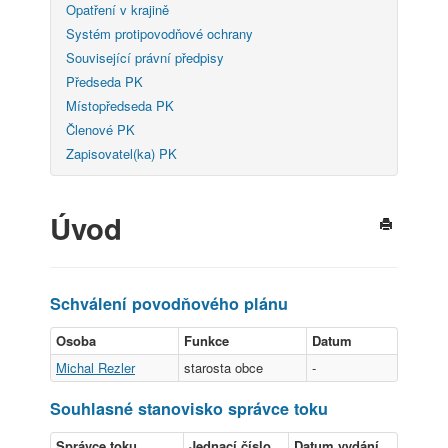
Opatření v krajině
Systém protipovodňové ochrany
Související právní předpisy
Předseda PK
Místopředseda PK
Členové PK
Zapisovatel(ka) PK
Úvod
Schválení povodňového plánu
Osoba
Funkce
Datum
Michal Rezler
starosta obce
-
Souhlasné stanovisko správce toku
Správce toku
Jednací číslo
Datum vydání