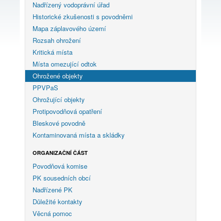
Nadřízený vodoprávní úřad
Historické zkušenosti s povodněmi
Mapa záplavového území
Rozsah ohrožení
Kritická místa
Místa omezující odtok
Ohrožené objekty
PPVPaS
Ohrožující objekty
Protipovodňová opatření
Bleskové povodně
Kontaminovaná místa a skládky
ORGANIZAČNÍ ČÁST
Povodňová komise
PK sousedních obcí
Nadřízené PK
Důležité kontakty
Věcná pomoc