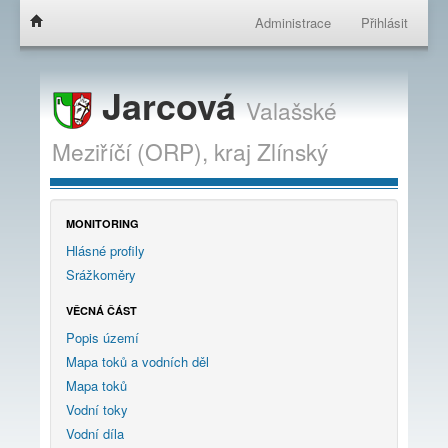
Administrace
Přihlásit
Jarcová
Valašské
Meziříčí (ORP),
kraj
Zlínský
MONITORING
Hlásné profily
Srážkoměry
VĚCNÁ ČÁST
Popis území
Mapa toků a vodních děl
Mapa toků
Vodní toky
Vodní díla