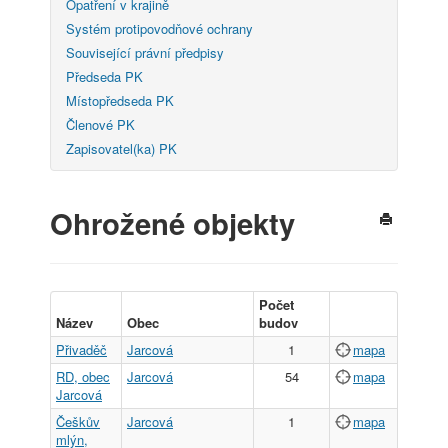
Opatření v krajině
Systém protipovodňové ochrany
Související právní předpisy
Předseda PK
Místopředseda PK
Členové PK
Zapisovatel(ka) PK
Ohrožené objekty
Počet
Název
Obec
budov
Přivaděč
Jarcová
1
mapa
RD, obec
Jarcová
54
mapa
Jarcová
Češkův
Jarcová
1
mapa
mlýn,