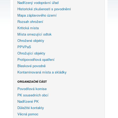
Nadřízený vodoprávní úřad
Historické zkušenosti s povodněmi
Mapa záplavového území
Rozsah ohrožení
Kritická místa
Místa omezující odtok
Ohrožené objekty
PPVPaS
Ohrožující objekty
Protipovodňová opatření
Bleskové povodně
Kontaminovaná místa a skládky
ORGANIZAČNÍ ČÁST
Povodňová komise
PK sousedních obcí
Nadřízené PK
Důležité kontakty
Věcná pomoc