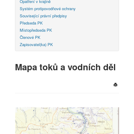
Opatření v krajině
Systém protipovodňové ochrany
Související právní předpisy
Předseda PK
Místopředseda PK
Členové PK
Zapisovatel(ka) PK
Mapa toků a vodních děl