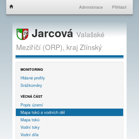
Administrace
Přihlásit
Jarcová
Valašské
Meziříčí (ORP),
kraj
Zlínský
MONITORING
Hlásné profily
Srážkoměry
VĚCNÁ ČÁST
Popis území
Mapa toků a vodních děl
Mapa toků
Vodní toky
Vodní díla