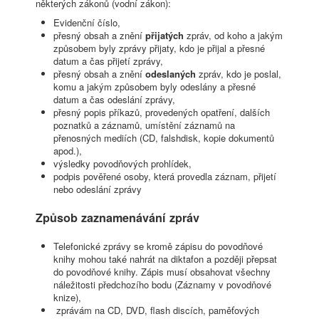
některých zákonů (vodní zákon):
Evidenční číslo,
přesný obsah a znění
přijatých
zpráv, od koho a jakým
způsobem byly zprávy přijaty, kdo je přijal a přesné
datum a čas přijetí zprávy,
přesný obsah a znění
odeslaných
zpráv, kdo je poslal,
komu a jakým způsobem byly odeslány a přesné
datum a čas odeslání zprávy,
přesný popis příkazů, provedených opatření, dalších
poznatků a záznamů, umístění záznamů na
přenosných mediích (CD, falshdisk, kopie dokumentů
apod.),
výsledky povodňových prohlídek,
podpis pověřené osoby, která provedla záznam, přijetí
nebo odeslání zprávy
Způsob zaznamenávání zpráv
Telefonické zprávy se kromě zápisu do povodňové
knihy mohou také nahrát na diktafon a později přepsat
do povodňové knihy. Zápis musí obsahovat všechny
náležitosti předchozího bodu (Záznamy v povodňové
knize),
zprávám na CD, DVD, flash discích, paměťových