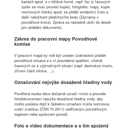
kartách apod. a v tištěné formě, např. fax (z faxových
zpráv se musí provést kopie), fotografie, mapy, kopie
novinových článků apod. se přidělí evidenční číslo a
další náležitosti předchozího bodu (Záznamy v
povodňové knize). Zpráva se následně uloží do desek
pro ukládání dokumentů.
Zákres do pracovní mapy Povodňové
komise
V pracovní mapě by měl být uveden (zakreslen) průběh
povodňové situace a s ní provedená opatření, včetně
časových os a výjimečných situací (např. destrukce mostu,
zřícení části silnice, ...).
Označování nejvýše dosažené hladiny vody
Pověřená osoba obce dočasně označí místo a provede
fotodokumentaci nejvýše dosažené hladiny vody, aby
mohlo posléze dojít k řádnému označení místa normovou
vodní značkou (ČSN 75 2911) nadřízeným povodňovým
orgánem nebo správcem povodí.
Foto a video dokumentace a s tím spojený