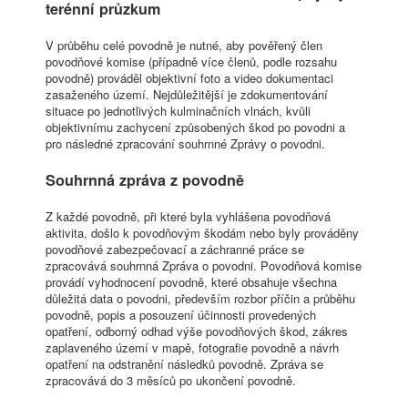
terénní průzkum
V průběhu celé povodně je nutné, aby pověřený člen
povodňové komise (případně více členů, podle rozsahu
povodně) prováděl objektivní foto a video dokumentaci
zasaženého území. Nejdůležitější je zdokumentování
situace po jednotlivých kulminačních vlnách, kvůli
objektivnímu zachycení způsobených škod po povodni a
pro následné zpracování souhrnné Zprávy o povodni.
Souhrnná zpráva z povodně
Z každé povodně, při které byla vyhlášena povodňová
aktivita, došlo k povodňovým škodám nebo byly prováděny
povodňové zabezpečovací a záchranné práce se
zpracovává souhrnná Zpráva o povodni. Povodňová komise
provádí vyhodnocení povodně, které obsahuje všechna
důležitá data o povodni, především rozbor příčin a průběhu
povodně, popis a posouzení účinnosti provedených
opatření, odborný odhad výše povodňových škod, zákres
zaplaveného území v mapě, fotografie povodně a návrh
opatření na odstranění následků povodně. Zpráva se
zpracovává do 3 měsíců po ukončení povodně.