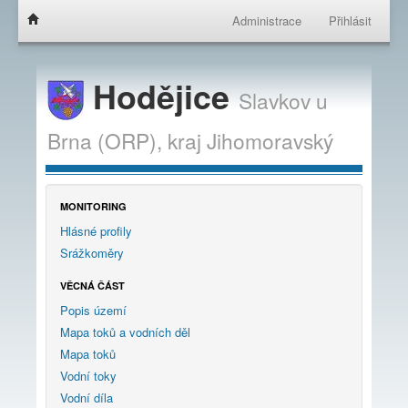
Administrace
Přihlásit
Hodějice
Slavkov u
Brna (ORP),
kraj
Jihomoravský
MONITORING
Hlásné profily
Srážkoměry
VĚCNÁ ČÁST
Popis území
Mapa toků a vodních děl
Mapa toků
Vodní toky
Vodní díla