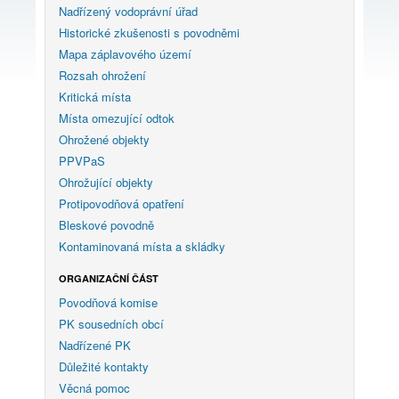
Nadřízený vodoprávní úřad
Historické zkušenosti s povodněmi
Mapa záplavového území
Rozsah ohrožení
Kritická místa
Místa omezující odtok
Ohrožené objekty
PPVPaS
Ohrožující objekty
Protipovodňová opatření
Bleskové povodně
Kontaminovaná místa a skládky
ORGANIZAČNÍ ČÁST
Povodňová komise
PK sousedních obcí
Nadřízené PK
Důležité kontakty
Věcná pomoc