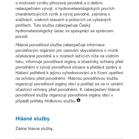
o možnosti vzniku přirozené povodně a o dalším
nebezpečném vývoji, o hydrometeorologických prvcích
charakterizujících vznik a vývoj povodně, zejména o
srážkách, vodních stavech a průtocích ve vybraných
profilech. Tuto službu zabezpečuje Český
hydrometeorologický ústav ve spolupráci se správcem
povodí.
Hlásná povodňová služba
zabezpečuje informace
povodňovým orgánům pro varování obyvatelstva v místě
očekávané povodně a v místech ležících níže na vodním
toku, informuje povodňové orgány a účastníky ochrany před
povodněmi o vývoji povodňové situace a předává zprávy a
hlášení potřebná k jejímu vyhodnocování a k řízení opatření
na ochranu před povodněmi. Hlásnou povodňovou službu
organizují povodňové orgány obcí a podílejí se na ní ostatní
účastníci ochrany před povodněmi. K zabezpečení hlásné
povodňové služby organizují povodňové orgány obcí v
případě potřeby hlídkovou službu.
Hlásné služby
Žádné hlásné služby.