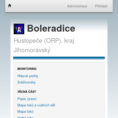
Administrace
Přihlásit
Boleradice
Hustopeče (ORP),
kraj
Jihomoravský
MONITORING
Hlásné profily
Srážkoměry
VĚCNÁ ČÁST
Popis území
Mapa toků a vodních děl
Mapa toků
Vodní toky