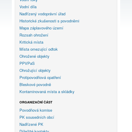
Vodní díla
Nadřízený vodoprávní úřad
Historické zkušenosti s povodněmi
Mapa záplavového území
Rozsah ohrožení
Kritická místa
Místa omezující odtok
Ohrožené objekty
PPVPaS
Ohrožující objekty
Protipovodňová opatření
Bleskové povodně
Kontaminovaná místa a skládky
ORGANIZAČNÍ ČÁST
Povodňová komise
PK sousedních obcí
Nadřízené PK
Důležité kontakty