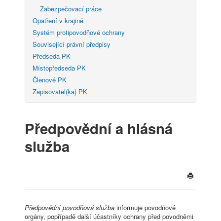
Zabezpečovací práce
Opatření v krajině
Systém protipovodňové ochrany
Související právní předpisy
Předseda PK
Místopředseda PK
Členové PK
Zapisovatel(ka) PK
Předpovědní a hlásná
služba
Předpovědní povodňová služba
informuje povodňové
orgány, popřípadě další účastníky ochrany před povodněmi