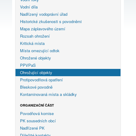
Vodní díla
Nadřízený vodoprávní úřad
Historické zkušenosti s povodněmi
Mapa záplavového území
Rozsah ohrožení
Kritická místa
Místa omezující odtok
Ohrožené objekty
PPVPaS
Ohrožující objekty
Protipovodňová opatření
Bleskové povodně
Kontaminovaná místa a skládky
ORGANIZAČNÍ ČÁST
Povodňová komise
PK sousedních obcí
Nadřízené PK
Důležité kontakty