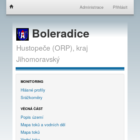
Administrace
Přihlásit
Boleradice
Hustopeče (ORP),
kraj
Jihomoravský
MONITORING
Hlásné profily
Srážkoměry
VĚCNÁ ČÁST
Popis území
Mapa toků a vodních děl
Mapa toků
Vodní toky