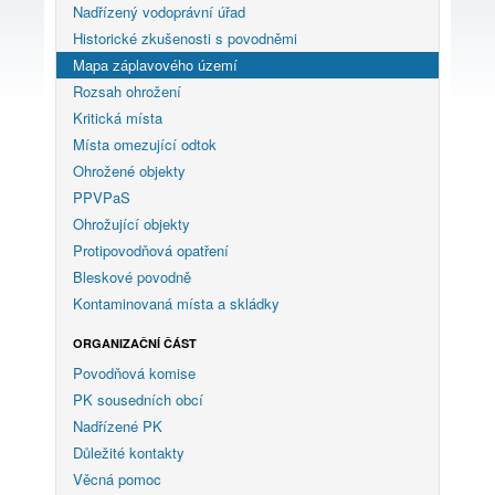
Nadřízený vodoprávní úřad
Historické zkušenosti s povodněmi
Mapa záplavového území
Rozsah ohrožení
Kritická místa
Místa omezující odtok
Ohrožené objekty
PPVPaS
Ohrožující objekty
Protipovodňová opatření
Bleskové povodně
Kontaminovaná místa a skládky
ORGANIZAČNÍ ČÁST
Povodňová komise
PK sousedních obcí
Nadřízené PK
Důležité kontakty
Věcná pomoc