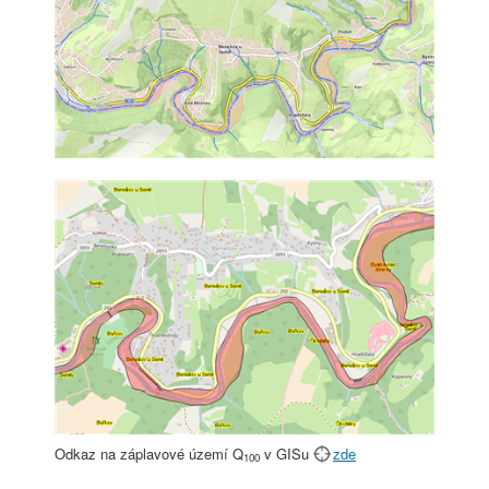
Odkaz na záplavové území Q
v GISu
zde
100