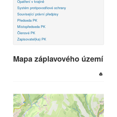
Opatření v krajině
Systém protipovodňové ochrany
Související právní předpisy
Předseda PK
Místopředseda PK
Členové PK
Zapisovatel(ka) PK
Mapa záplavového území