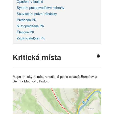
Opatření v krajině
Systém protipovodňové ochrany
Související právní předpisy
Předseda PK
Místopředseda PK
Členové PK
Zapisovatel(ka) PK
Kritická místa
Mapa kritických míst rozdělená podle oblastí: Benešov u
Semil - Muchov , Podolí.