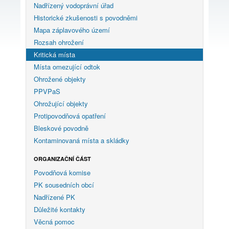
Nadřízený vodoprávní úřad
Historické zkušenosti s povodněmi
Mapa záplavového území
Rozsah ohrožení
Kritická místa
Místa omezující odtok
Ohrožené objekty
PPVPaS
Ohrožující objekty
Protipovodňová opatření
Bleskové povodně
Kontaminovaná místa a skládky
ORGANIZAČNÍ ČÁST
Povodňová komise
PK sousedních obcí
Nadřízené PK
Důležité kontakty
Věcná pomoc