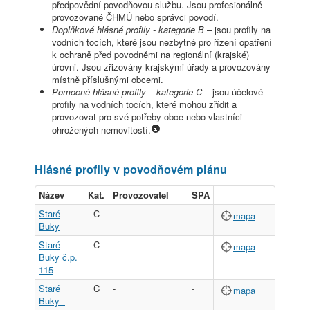
předpovědní povodňovou službu. Jsou profesionálně
provozované ČHMÚ nebo správci povodí.
Doplňkové hlásné profily - kategorie B
– jsou profily na
vodních tocích, které jsou nezbytné pro řízení opatření
k ochraně před povodněmi na regionální (krajské)
úrovni. Jsou zřizovány krajskými úřady a provozovány
místně příslušnými obcemi.
Pomocné hlásné profily – kategorie C
– jsou účelové
profily na vodních tocích, které mohou zřídit a
provozovat pro své potřeby obce nebo vlastníci
ohrožených nemovitostí.
Hlásné profily v povodňovém plánu
Název
Kat.
Provozovatel
SPA
Staré
C
-
-
mapa
Buky
Staré
C
-
-
mapa
Buky č.p.
115
Staré
C
-
-
mapa
Buky -