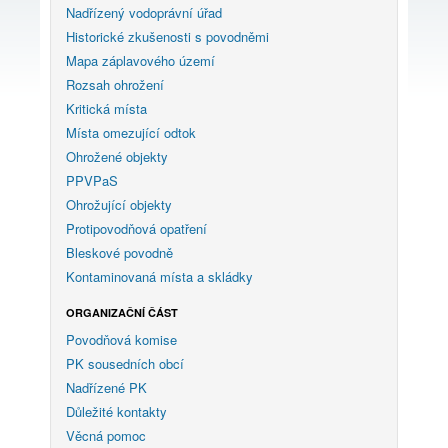
Nadřízený vodoprávní úřad
Historické zkušenosti s povodněmi
Mapa záplavového území
Rozsah ohrožení
Kritická místa
Místa omezující odtok
Ohrožené objekty
PPVPaS
Ohrožující objekty
Protipovodňová opatření
Bleskové povodně
Kontaminovaná místa a skládky
ORGANIZAČNÍ ČÁST
Povodňová komise
PK sousedních obcí
Nadřízené PK
Důležité kontakty
Věcná pomoc