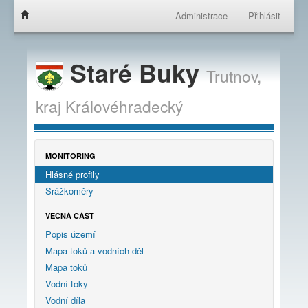
Administrace
Přihlásit
Staré Buky
Trutnov,
kraj
Královéhradecký
MONITORING
Hlásné profily
Srážkoměry
VĚCNÁ ČÁST
Popis území
Mapa toků a vodních děl
Mapa toků
Vodní toky
Vodní díla