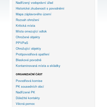
Nadřízený vodoprávní úřad
Historické zkušenosti s povodněmi
Mapa záplavového území
Rozsah ohrožení
Kritická místa
Místa omezující odtok
Ohrožené objekty
PPVPaS
Ohrožující objekty
Protipovodňová opatření
Bleskové povodně
Kontaminovaná místa a skládky
ORGANIZAČNÍ ČÁST
Povodňová komise
PK sousedních obcí
Nadřízené PK
Důležité kontakty
Věcná pomoc