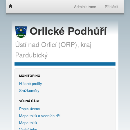
Administrace
Přihlásit
Orlické Podhůří
Ústí nad Orlicí (ORP),
kraj
Pardubický
MONITORING
Hlásné profily
Srážkoměry
VĚCNÁ ČÁST
Popis území
Mapa toků a vodních děl
Mapa toků
Vodní toky