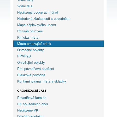
Vodní díla
Nadřízený vodoprávní úřad
Historické zkušenosti s povodněmi
Mapa záplavového území
Rozsah ohrožení
Kritická místa
Místa omezující odtok
Ohrožené objekty
PPVPaS
Ohrožující objekty
Protipovodňová opatření
Bleskové povodně
Kontaminovaná místa a skládky
ORGANIZAČNÍ ČÁST
Povodňová komise
PK sousedních obcí
Nadřízené PK
Důležité kontakty