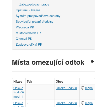
Zabezpečovací práce
Opatření v krajině
Systém protipovodňové ochrany
Související právní předpisy
Předseda PK
Místopředseda PK
Členové PK
Zapisovatel(ka) PK
Místa omezující odtok
Název
Tok
Obec
Orlické
-
Orlické Podhůří
mapa
Podhůří
most 1
Orlické
-
Orlické Podhůří
mapa