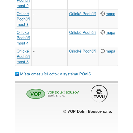
Podhůří
most 2
Orlické
-
Orlické Podhůří
mapa
Podhůří
most 3
Orlické
-
Orlické Podhůří
mapa
Podhůří
most 4
Orlické
-
Orlické Podhůří
mapa
Podhůří
most 5
Místa omezující odtok v systému POVIS
© VOP Dolní Bousov s.r.o.