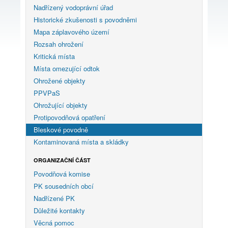
Nadřízený vodoprávní úřad
Historické zkušenosti s povodněmi
Mapa záplavového území
Rozsah ohrožení
Kritická místa
Místa omezující odtok
Ohrožené objekty
PPVPaS
Ohrožující objekty
Protipovodňová opatření
Bleskové povodně
Kontaminovaná místa a skládky
ORGANIZAČNÍ ČÁST
Povodňová komise
PK sousedních obcí
Nadřízené PK
Důležité kontakty
Věcná pomoc