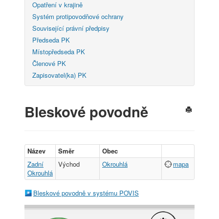
Opatření v krajině
Systém protipovodňové ochrany
Související právní předpisy
Předseda PK
Místopředseda PK
Členové PK
Zapisovatel(ka) PK
Bleskové povodně
Název
Směr
Obec
Zadní
Východ
Okrouhlá
mapa
Okrouhlá
Bleskové povodně v systému POVIS