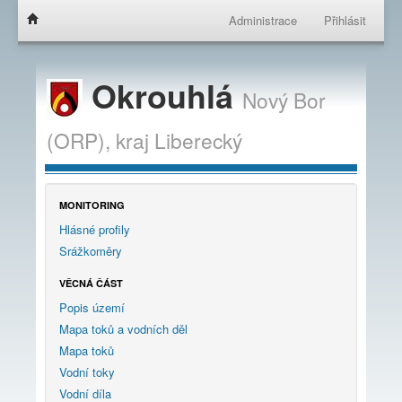
Administrace
Přihlásit
Okrouhlá
Nový Bor
(ORP),
kraj
Liberecký
MONITORING
Hlásné profily
Srážkoměry
VĚCNÁ ČÁST
Popis území
Mapa toků a vodních děl
Mapa toků
Vodní toky
Vodní díla