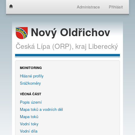
Administrace
Přihlásit
Nový Oldřichov
Česká Lípa (ORP),
kraj
Liberecký
MONITORING
Hlásné profily
Srážkoměry
VĚCNÁ ČÁST
Popis území
Mapa toků a vodních děl
Mapa toků
Vodní toky
Vodní díla