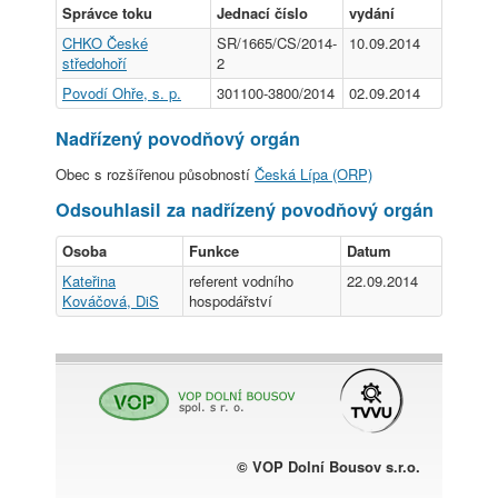
Správce toku
Jednací číslo
vydání
CHKO České
SR/1665/CS/2014-
10.09.2014
středohoří
2
Povodí Ohře, s. p.
301100-3800/2014
02.09.2014
Nadřízený povodňový orgán
Obec s rozšířenou působností
Česká Lípa (ORP)
Odsouhlasil za nadřízený povodňový orgán
Osoba
Funkce
Datum
Kateřina
referent vodního
22.09.2014
Kováčová, DiS
hospodářství
© VOP Dolní Bousov s.r.o.