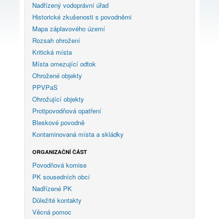
Nadřízený vodoprávní úřad
Historické zkušenosti s povodněmi
Mapa záplavového území
Rozsah ohrožení
Kritická místa
Místa omezující odtok
Ohrožené objekty
PPVPaS
Ohrožující objekty
Protipovodňová opatření
Bleskové povodně
Kontaminovaná místa a skládky
ORGANIZAČNÍ ČÁST
Povodňová komise
PK sousedních obcí
Nadřízené PK
Důležité kontakty
Věcná pomoc