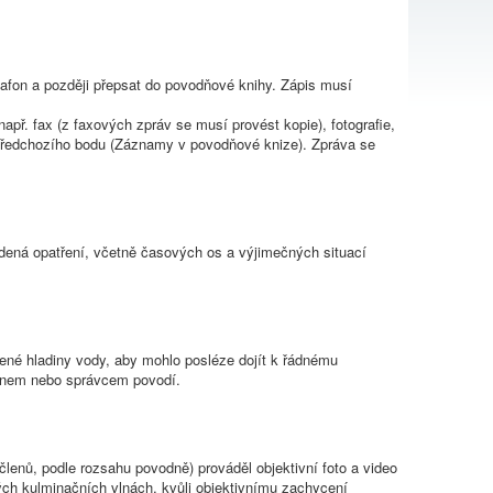
afon a později přepsat do povodňové knihy. Zápis musí
př. fax (z faxových zpráv se musí provést kopie), fotografie,
ti předchozího bodu (Záznamy v povodňové knize). Zpráva se
dená opatření, včetně časových os a výjimečných situací
né hladiny vody, aby mohlo posléze dojít k řádnému
ánem nebo správcem povodí.
lenů, podle rozsahu povodně) prováděl objektivní foto a video
ých kulminačních vlnách, kvůli objektivnímu zachycení