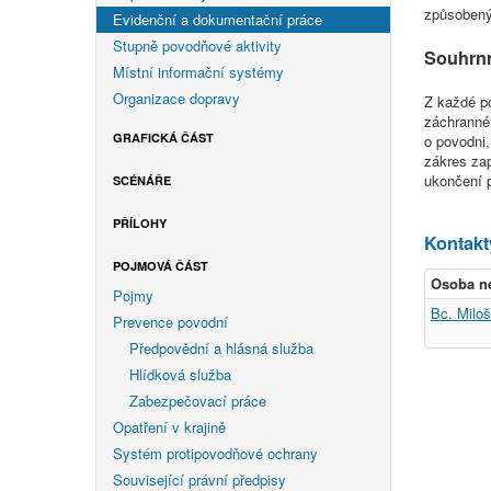
způsobený
Evidenční a dokumentační práce
Stupně povodňové aktivity
Souhrn
Místní informační systémy
Organizace dopravy
Z každé p
záchranné
GRAFICKÁ ČÁST
o povodni
zákres za
ukončení 
SCÉNÁŘE
PŘÍLOHY
Kontakt
POJMOVÁ ČÁST
Osoba n
Pojmy
Bc. Milo
Prevence povodní
Předpovědní a hlásná služba
Hlídková služba
Zabezpečovací práce
Opatření v krajině
Systém protipovodňové ochrany
Související právní předpisy