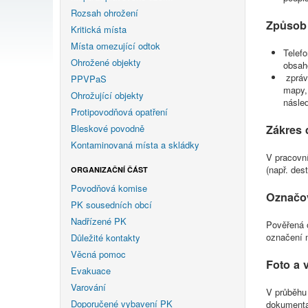
Rozsah ohrožení
Způsob
Kritická místa
Místa omezující odtok
Telef
Ohrožené objekty
obsah
zprává
PPVPaS
mapy, 
Ohrožující objekty
násle
Protipovodňová opatření
Bleskové povodně
Zákres
Kontaminovaná místa a skládky
V pracovn
(např. dest
ORGANIZAČNÍ ČÁST
Povodňová komise
Označov
PK sousedních obcí
Nadřízené PK
Pověřená 
označení 
Důležité kontakty
Věcná pomoc
Foto a 
Evakuace
Varování
V průběhu 
Doporučené vybavení PK
dokumentac