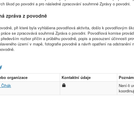
ch škod po povodni a pro následné zpracování souhrnné Zprávy o povodni.
ná zpráva z povodně
ovodně, při které byla vyhlášena povodňová aktivita, došlo k povodňovým 
 práce se zpracovává souhrnná Zpráva o povodni. Povodňová komise provádí
, především rozbor příčin a průběhu povodně, popis a posouzení účinnosti p
plaveného území v mapě, fotografie povodně a návrh opatření na odstranění
povodně.
y
ebo organizace
Kontaktní údaje
Poznám
š Čihák
Není-li 
koordinu