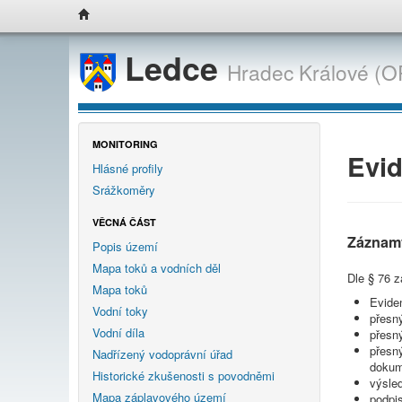
Ledce
Hradec Králové (O
MONITORING
Evid
Hlásné profily
Srážkoměry
VĚCNÁ ČÁST
Záznam
Popis území
Mapa toků a vodních děl
Dle § 76 
Mapa toků
Eviden
Vodní toky
přesn
Vodní díla
přesn
přesn
Nadřízený vodoprávní úřad
dokum
Historické zkušenosti s povodněmi
výsle
Mapa záplavového území
podpis