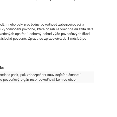
škodám nebo byly prováděny povodňové zabezpečovací a
 vyhodnocení povodně, které obsahuje všechna důležitá data
rovedených opatření, odborný odhad výše povodňových škod,
 následků povodně. Zpráva se zpracovává do 3 měsíců po
ka
uvedeno jinak, pak zabezpečení souvisejících činností
je povodňový orgán resp. povodňová komise obce.