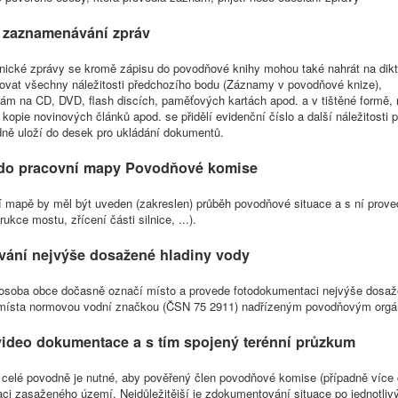
 zaznamenávání zpráv
onické zprávy se kromě zápisu do povodňové knihy mohou také nahrát na dikt
ovat všechny náležitosti předchozího bodu (Záznamy v povodňové knize),
m na CD, DVD, flash discích, paměťových kartách apod. a v tištěné formě, na
kopie novinových článků apod. se přidělí evidenční číslo a další náležitos
dně uloží do desek pro ukládání dokumentů.
 do pracovní mapy Povodňové komise
í mapě by měl být uveden (zakreslen) průběh povodňové situace a s ní prove
rukce mostu, zřícení části silnice, ...).
ání nejvýše dosažené hladiny vody
osoba obce dočasně označí místo a provede fotodokumentaci nejvýše dosaže
místa normovou vodní značkou (ČSN 75 2911) nadřízeným povodňovým org
video dokumentace a s tím spojený terénní průzkum
celé povodně je nutné, aby pověřený člen povodňové komise (případně více č
i zasaženého území. Nejdůležitější je zdokumentování situace po jednotliv