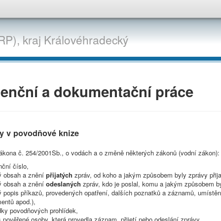
RP),
kraj
Královéhradecký
enční a dokumentační práce
y v povodňové knize
zákona č. 254/2001Sb., o vodách a o změně některých zákonů (vodní zákon):
ční číslo,
ý obsah a znění
přijatých
zpráv, od koho a jakým způsobem byly zprávy přijaty
ý obsah a znění
odeslaných
zpráv, kdo je poslal, komu a jakým způsobem by
ý popis příkazů, provedených opatření, dalších poznatků a záznamů, umístě
entů apod.),
dky povodňových prohlídek,
 pověřené osoby, která provedla záznam, přijetí nebo odeslání zprávy