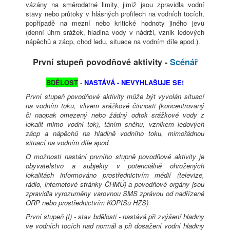
vázány na směrodatné limity, jimiž jsou zpravidla vodní
stavy nebo průtoky v hlásných profilech na vodních tocích,
popřípadě na mezní nebo kritické hodnoty jiného jevu
(denní úhrn srážek, hladina vody v nádrži, vznik ledových
nápěchů a zácp, chod ledu, situace na vodním díle apod.).
První stupeň povodňové aktivity -
Scénář
BDĚLOST
-
NASTÁVÁ - NEVYHLAŠUJE SE!
První stupeň povodňové aktivity může být vyvolán situací
na vodním toku, vlivem srážkové činnosti (koncentrovaný
či naopak omezený nebo žádný odtok srážkové vody z
lokalit mimo vodní tok), táním sněhu, vznikem ledových
zácp a nápěchů na hladině vodního toku, mimořádnou
situací na vodním díle apod.
O možnosti nastání prvního stupně povodňové aktivity je
obyvatelstvo a subjekty v potenciálně ohrožených
lokalitách informováno prostřednictvím médií (televize,
rádio, internetové stránky ČHMÚ) a povodňové orgány jsou
zpravidla vyrozuměny varovnou SMS zprávou od nadřízené
ORP nebo prostřednictvím KOPISu HZS).
První stupeň (I) - stav bdělosti - nastává při zvýšení hladiny
ve vodních tocích nad normál a při dosažení vodní hladiny