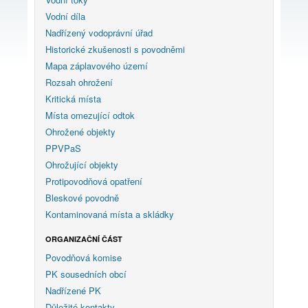
Vodní díla
Nadřízený vodoprávní úřad
Historické zkušenosti s povodněmi
Mapa záplavového území
Rozsah ohrožení
Kritická místa
Místa omezující odtok
Ohrožené objekty
PPVPaS
Ohrožující objekty
Protipovodňová opatření
Bleskové povodně
Kontaminovaná místa a skládky
ORGANIZAČNÍ ČÁST
Povodňová komise
PK sousedních obcí
Nadřízené PK
Důležité kontakty