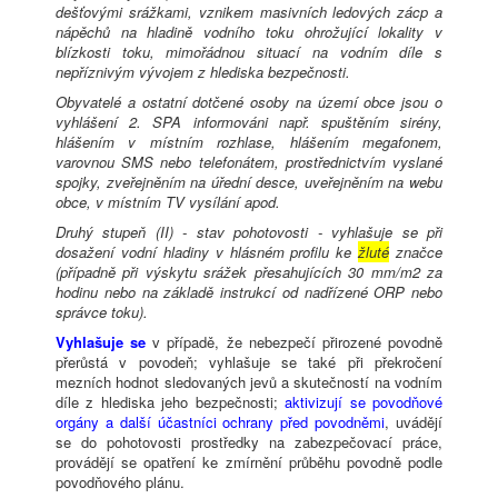
dešťovými srážkami, vznikem masivních ledových zácp a
nápěchů na hladině vodního toku ohrožující lokality v
blízkosti toku, mimořádnou situací na vodním díle s
nepříznivým vývojem z hlediska bezpečnosti.
Obyvatelé a ostatní dotčené osoby na území obce jsou o
vyhlášení 2. SPA informováni např. spuštěním sirény,
hlášením v místním rozhlase, hlášením megafonem,
varovnou SMS nebo telefonátem, prostřednictvím vyslané
spojky, zveřejněním na úřední desce, uveřejněním na webu
obce, v místním TV vysílání apod.
Druhý stupeň (II) - stav pohotovosti - vyhlašuje se při
dosažení vodní hladiny v hlásném profilu ke
žluté
značce
(případně při výskytu srážek přesahujících 30 mm/m2 za
hodinu nebo na základě instrukcí od nadřízené ORP nebo
správce toku).
Vyhlašuje se
v případě, že nebezpečí přirozené povodně
přerůstá v povodeň; vyhlašuje se také při překročení
mezních hodnot sledovaných jevů a skutečností na vodním
díle z hlediska jeho bezpečnosti;
aktivizují se povodňové
orgány a další účastníci ochrany před povodněmi
, uvádějí
se do pohotovosti prostředky na zabezpečovací práce,
provádějí se opatření ke zmírnění průběhu povodně podle
povodňového plánu.