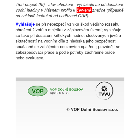
Třetí stupeň (III) - stav ohrožení - vyhlašuje se při dosažení
vodní hladiny v hlásném profilu k
červené
značce (případně
na základě instrukcí od nadřízené ORP).
Vyhlašuje
se při nebezpečí vzniku škod většího rozsahu,
ohrožení životů a majetku v záplavovém území; vyhlašuje
se také při dosažení kritických hodnot sledovaných jevů a
skutečností na vodním díle z hlediska jeho bezpečnosti
současně se zahájením nouzových opatření; provádějí se
zabezpečovací práce a podle potřeby záchranné práce
nebo evakuace.
© VOP Dolní Bousov s.r.o.