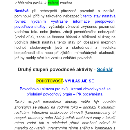
v hlásném profilu k
zelené
značce.
Nastává
při nebezpečí přirozené povodně a zaniká,
pominou-li příčiny takového nebezpečí;
tento stav nastává
rovněž vydáním výstražné informace předpovědní
povodňové služby
; vyžaduje věnovat zvýšenou pozornost
vodnímu toku nebo jinému zdroji povodňového nebezpečí
(vodní díla), zahajuje činnost hlásná a hlídková služba; na
vodních dílech nastává tento stav při dosažení mezních
hodnot sledovaných jevů a skutečností z hlediska
bezpečnosti díla nebo při zjištění mimořádných okolností,
jež by mohly vést ke vzniku zvláštní povodně.
Druhý stupeň povodňové aktivity -
Scénář
POHOTOVOST
-
VYHLAŠUJE SE
Povodňovou aktivitu pro svůj územní obvod vyhlašuje
příslušný povodňový orgán – PK obce/města.
Druhý stupeň povodňové aktivity může být vyvolán
zhoršující se situací na vodním toku – dochází k lokálním
rozlivům, intenzivní srážkovou činnosti (koncentrovaný či
naopak omezený nebo žádný odtok srážkové vody z lokalit
mimo vodní tok a následné přímé ohrožení zdraví či
majetku obyvatel), intenzivním táním sněhu v kombinaci s