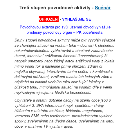
Třetí stupeň povodňové aktivity -
Scénář
OHROŽENÍ
-
VYHLAŠUJE SE
Povodňovou aktivitu pro svůj územní obvod vyhlašuje
příslušný povodňový orgán – PK obce/města.
Druhý stupeň povodňové aktivity může být vyvolán výrazně
se zhoršující situací na vodním toku – dochází k plošnému
nekontrolovatelnému vybřežování a ohrožení zastavěného
území, intenzivní srážkovou činnosti (koncentrovaný či
naopak omezený nebo žádný odtok srážkové vody z lokalit
mimo vodní tok a následné přímé ohrožení zdraví či
majetku obyvatel), intenzivním táním sněhu v kombinaci s
dešťovými srážkami, vznikem masivních ledových zácp a
nápěchů na hladině vodního toku ohrožující lokality v
blízkosti toku, mimořádnou situací na vodním díle s velmi
nepříznivým vývojem z hlediska bezpečnosti.
Obyvatelé a ostatní dotčené osoby na území obce jsou o
vyhlášení 3. SPA informováni např. spuštěním sirény,
hlášením v místním rozhlase, hlášením megafonem,
varovnou SMS nebo telefonátem, prostřednictvím vyslané
spojky, zveřejněním na úřední desce, uveřejněním na webu
obce, v místním TV vysílání apod.