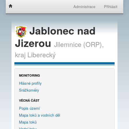
Administrace
Přihlásit
Jablonec nad
Jizerou
Jilemnice (ORP),
kraj
Liberecký
MONITORING
Hlásné profily
Srážkoměry
VĚCNÁ ČÁST
Popis území
Mapa toků a vodních děl
Mapa toků
Vodní toky