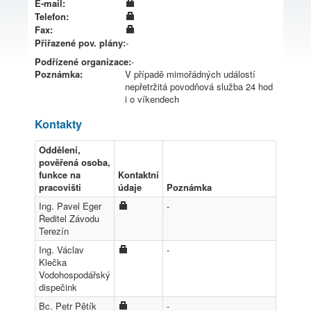
E-mail:
Telefon:
Fax:
Přiřazené pov. plány:
-
Podřízené organizace:
-
Poznámka:
V případě mimořádných událostí
nepřetržitá povodňová služba 24 hod
i o víkendech
Kontakty
Oddělení,
pověřená osoba,
funkce na
Kontaktní
pracovišti
údaje
Poznámka
Ing. Pavel Eger
-
Ředitel Závodu
Terezín
Ing. Václav
-
Klečka
Vodohospodářský
dispečink
Bc. Petr Pětík
-