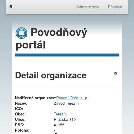
Administrace
Přihlásit
Povodňový
portál
Detail organizace
Nadřízená organizace:
Povodí Ohře, s. p.
Název:
Závod Terezín
IČO:
-
Obec:
Terezín
Ulice:
Pražská 319
PSČ:
41155
Poloha:
-